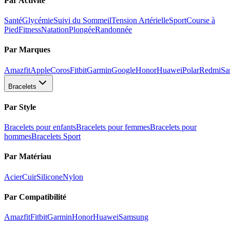
Par Activité
Santé
Glycémie
Suivi du Sommeil
Tension Artérielle
Sport
Course à
Pied
Fitness
Natation
Plongée
Randonnée
Par Marques
Amazfit
Apple
Coros
Fitbit
Garmin
Google
Honor
Huawei
Polar
Redmi
Sa
Bracelets
Par Style
Bracelets pour enfants
Bracelets pour femmes
Bracelets pour
hommes
Bracelets Sport
Par Matériau
Acier
Cuir
Silicone
Nylon
Par Compatibilité
Amazfit
Fitbit
Garmin
Honor
Huawei
Samsung