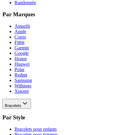
Randonnée
Par Marques
Amazfit
Apple
Coros
Fitbit
Garmin
Google
Honor
Huawei
Polar
Redmi
Samsung
Withings
Xiaomi
Bracelets
Par Style
Bracelets pour enfants
Bracelets pour femmes