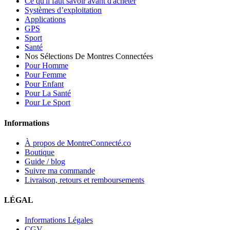
Ce qu'il faut savoir avant d'acheter
Systèmes d’exploitation
Applications
GPS
Sport
Santé
Nos Sélections De Montres Connectées
Pour Homme
Pour Femme
Pour Enfant
Pour La Santé
Pour Le Sport
Informations
À propos de MontreConnecté.co
Boutique
Guide / blog
Suivre ma commande
Livraison, retours et remboursements
LÉGAL
Informations Légales
CGV