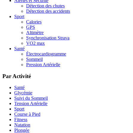
Alertes et Sécurité
Détection des chutes
Détection des accidents
Sport
Calories
GPS
Altimètre
Synchronisation Strava
VO2 max
Santé
Électrocardiogramme
Sommeil
Pression Artérielle
Par Activité
Santé
Glycémie
Suivi du Sommeil
Tension Artérielle
Sport
Course à Pied
Fitness
Natation
Plongée