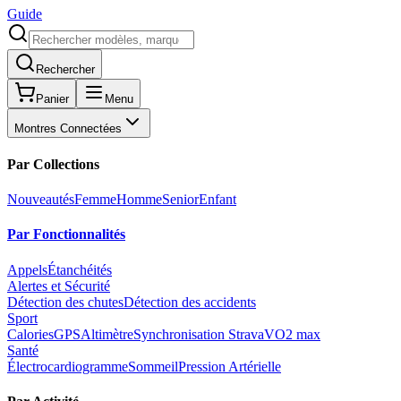
Guide
Rechercher
Panier
Menu
Montres Connectées
Par Collections
Nouveautés
Femme
Homme
Senior
Enfant
Par Fonctionnalités
Appels
Étanchéités
Alertes et Sécurité
Détection des chutes
Détection des accidents
Sport
Calories
GPS
Altimètre
Synchronisation Strava
VO2 max
Santé
Électrocardiogramme
Sommeil
Pression Artérielle