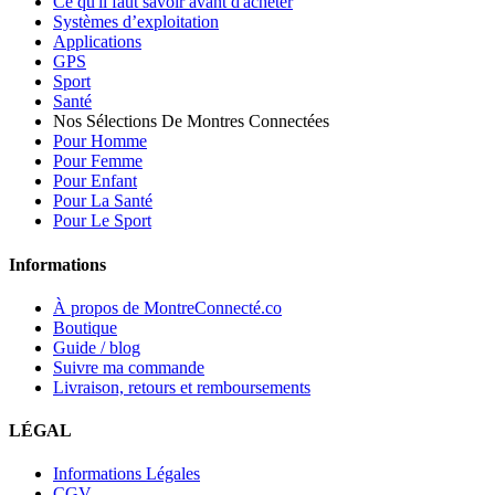
Ce qu'il faut savoir avant d'acheter
Systèmes d’exploitation
Applications
GPS
Sport
Santé
Nos Sélections De Montres Connectées
Pour Homme
Pour Femme
Pour Enfant
Pour La Santé
Pour Le Sport
Informations
À propos de MontreConnecté.co
Boutique
Guide / blog
Suivre ma commande
Livraison, retours et remboursements
LÉGAL
Informations Légales
CGV