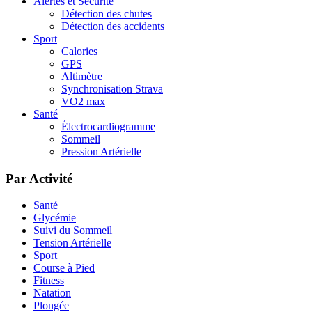
Alertes et Sécurité
Détection des chutes
Détection des accidents
Sport
Calories
GPS
Altimètre
Synchronisation Strava
VO2 max
Santé
Électrocardiogramme
Sommeil
Pression Artérielle
Par Activité
Santé
Glycémie
Suivi du Sommeil
Tension Artérielle
Sport
Course à Pied
Fitness
Natation
Plongée