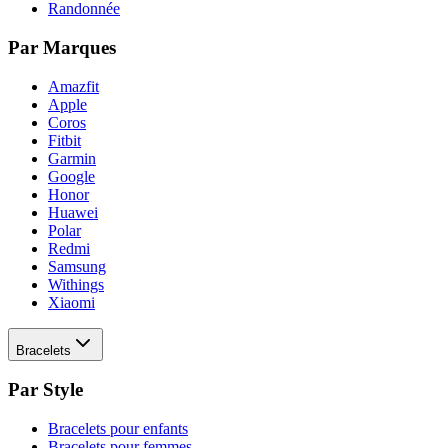
Randonnée
Par Marques
Amazfit
Apple
Coros
Fitbit
Garmin
Google
Honor
Huawei
Polar
Redmi
Samsung
Withings
Xiaomi
Bracelets
Par Style
Bracelets pour enfants
Bracelets pour femmes