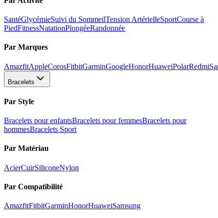
Par Activité
Santé
Glycémie
Suivi du Sommeil
Tension Artérielle
Sport
Course à
Pied
Fitness
Natation
Plongée
Randonnée
Par Marques
Amazfit
Apple
Coros
Fitbit
Garmin
Google
Honor
Huawei
Polar
Redmi
Sa
Bracelets
Par Style
Bracelets pour enfants
Bracelets pour femmes
Bracelets pour
hommes
Bracelets Sport
Par Matériau
Acier
Cuir
Silicone
Nylon
Par Compatibilité
Amazfit
Fitbit
Garmin
Honor
Huawei
Samsung