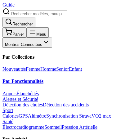
Guide
Rechercher
Panier
Menu
Montres Connectées
Par Collections
Nouveautés
Femme
Homme
Senior
Enfant
Par Fonctionnalités
Appels
Étanchéités
Alertes et Sécurité
Détection des chutes
Détection des accidents
Sport
Calories
GPS
Altimètre
Synchronisation Strava
VO2 max
Santé
Électrocardiogramme
Sommeil
Pression Artérielle