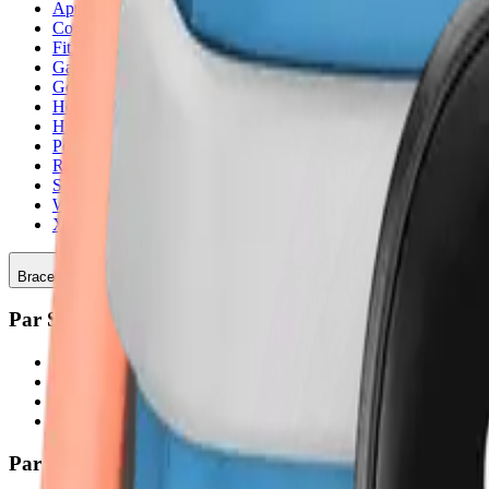
Apple
Coros
Fitbit
Garmin
Google
Honor
Huawei
Polar
Redmi
Samsung
Withings
Xiaomi
Bracelets
Par Style
Bracelets pour enfants
Bracelets pour femmes
Bracelets pour hommes
Bracelets Sport
Par Matériau