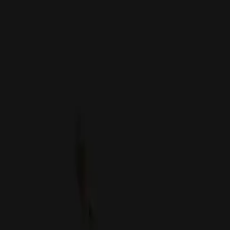
 Enfant
le conçu pour être porté au poignet, offrant des fonctionnalités de suiv
s de suivre la localisation de leur enfant en temps réel grâce au GPS, 
istantes, avec des designs colorés et des interfaces simplifiées pour une 
ectées pour enfant en juin 2025 ?