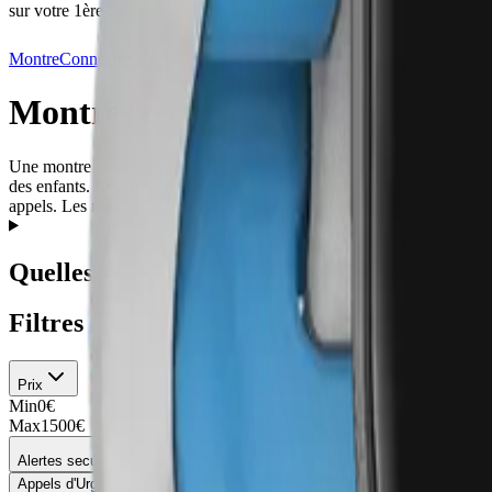
sur votre 1ère commande
MontreConnectée.Co
Montres Connectées
Montres connectées
Montres connectées Enfant
Une montre connectée pour enfant est un dispositif électronique portab
des enfants. Les montres connectées pour enfants permettent aux parent
appels. Les montres connectées pour enfants sont souvent robustes et rés
Quelles sont les 5 meilleures montres conn
Filtres
Prix
Min
0
€
Max
1500
€
Alertes securite
Appels d'Urgence
1