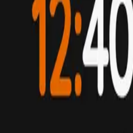
d
Fitness
Natation
Plongée
Randonnée