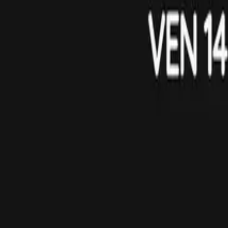
msung
Withings
Xiaomi
racelets Sport