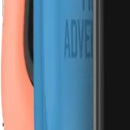
Panier
Menu
Montres Connectées
Par Collections
Nouveautés
Femme
Homme
Senior
Enfant
Par Fonctionnalités
Appels
Étanchéités
Alertes et Sécurité
Détection des chutes
Détection des accidents
Sport
Calories
GPS
Altimètre
Synchronisation Strava
VO2 max
Santé
Électrocardiogramme
Sommeil
Pression Artérielle
Par Activité
Santé
Glycémie
Suivi du Sommeil
Tension Artérielle
Sport
Course à Pie
Par Marques