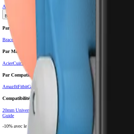
Amazfit
Apple
Coros
Fitbit
Garmin
Google
Honor
Huawei
Polar
Redmi
Sa
Bracelets
Par Style
Bracelets pour enfants
Bracelets pour femmes
Bracelets pour hommes
B
Par Matériau
Acier
Cuir
Silicone
Nylon
Par Compatibilité
Amazfit
Fitbit
Garmin
Honor
Huawei
Samsung
Compatibilité Universelle
20mm Universel
22mm Universel
Guide
-10% avec le code
BIENVENUE10