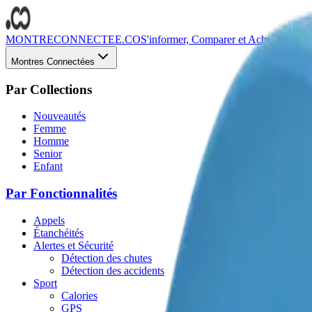
MONTRECONNECTEE.CO
S'informer, Comparer et Acheter des Mo
Montres Connectées
Par Collections
Nouveautés
Femme
Homme
Senior
Enfant
Par Fonctionnalités
Appels
Étanchéités
Alertes et Sécurité
Détection des chutes
Détection des accidents
Sport
Calories
GPS