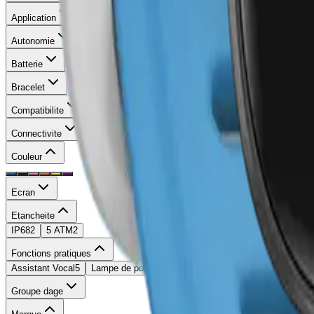
Application
Autonomie
Batterie
Bracelet
Compatibilite
Connectivite
Couleur
Ecran
Etancheite
IP68
2
5 ATM
2
Fonctions pratiques
Assistant Vocal
5
Lampe de poche
4
Accéléromètre
1
Chronomètre
1
Groupe dage