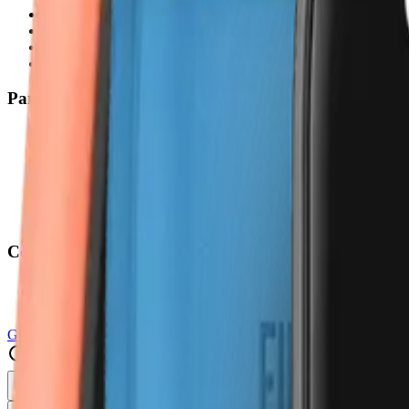
Acier
Cuir
Silicone
Nylon
Par Compatibilité
Amazfit
Fitbit
Garmin
Honor
Huawei
Samsung
Compatibilité Universelle
20mm Universel
22mm Universel
Guide
Rechercher