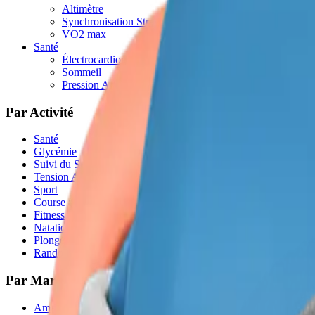
Altimètre
Synchronisation Strava
VO2 max
Santé
Électrocardiogramme
Sommeil
Pression Artérielle
Par Activité
Santé
Glycémie
Suivi du Sommeil
Tension Artérielle
Sport
Course à Pied
Fitness
Natation
Plongée
Randonnée
Par Marques
Amazfit