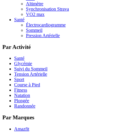
Altimètre
Synchronisation Strava
VO2 max
Santé
Électrocardiogramme
Sommeil
Pression Artérielle
Par Activité
Santé
Glycémie
Suivi du Sommeil
Tension Artérielle
Sport
Course à Pied
Fitness
Natation
Plongée
Randonnée
Par Marques
Amazfit