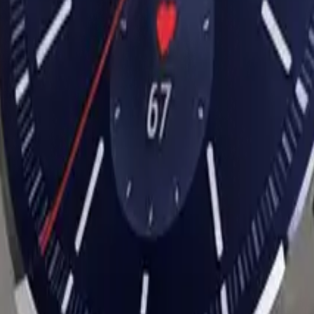
msung
Withings
Xiaomi
racelets Sport