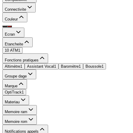
Connectivite
Couleur
Ecran
Etancheite
10 ATM
1
Fonctions pratiques
Altimètre
1
Assistant Vocal
1
Baromètre
1
Boussole
1
Groupe dage
Marque
OptiTrack
1
Materiau
Memoire ram
Memoire rom
Notifications appels