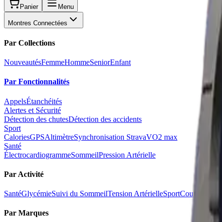
Panier
Menu
Montres Connectées
Par Collections
Nouveautés
Femme
Homme
Senior
Enfant
Par Fonctionnalités
Appels
Étanchéités
Alertes et Sécurité
Détection des chutes
Détection des accidents
Sport
Calories
GPS
Altimètre
Synchronisation Strava
VO2 max
Santé
Électrocardiogramme
Sommeil
Pression Artérielle
Par Activité
Santé
Glycémie
Suivi du Sommeil
Tension Artérielle
Sport
Course à Pie
Par Marques