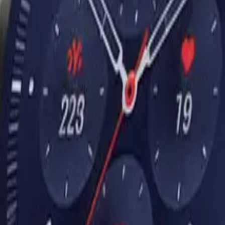
d
Fitness
Natation
Plongée
Randonnée