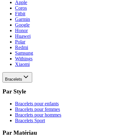
Apple
Coros
Fitbit
Garmin
Google
Honor
Huawei
Polar
Redmi
Samsung
Withings
Xiaomi
Bracelets
Par Style
Bracelets pour enfants
Bracelets pour femmes
Bracelets pour hommes
Bracelets Sport
Par Matériau