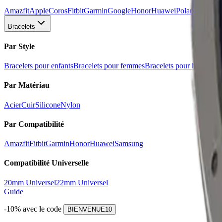
Amazfit
Apple
Coros
Fitbit
Garmin
Google
Honor
Huawei
Polar
Redmi
Sa
Bracelets
Par Style
Bracelets pour enfants
Bracelets pour femmes
Bracelets pour hommes
B
Par Matériau
Acier
Cuir
Silicone
Nylon
Par Compatibilité
Amazfit
Fitbit
Garmin
Honor
Huawei
Samsung
Compatibilité Universelle
20mm Universel
22mm Universel
Guide
-10% avec le code
BIENVENUE10