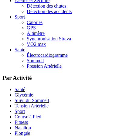
Alertes et Sécurité
Détection des chutes
Détection des accidents
Sport
Calories
GPS
Altimètre
Synchronisation Strava
VO2 max
Santé
Électrocardiogramme
Sommeil
Pression Artérielle
Par Activité
Santé
Glycémie
Suivi du Sommeil
Tension Artérielle
Sport
Course à Pied
Fitness
Natation
Plongée