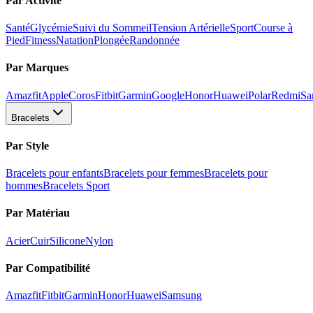
Par Activité
Santé
Glycémie
Suivi du Sommeil
Tension Artérielle
Sport
Course à
Pied
Fitness
Natation
Plongée
Randonnée
Par Marques
Amazfit
Apple
Coros
Fitbit
Garmin
Google
Honor
Huawei
Polar
Redmi
Sa
Bracelets
Par Style
Bracelets pour enfants
Bracelets pour femmes
Bracelets pour
hommes
Bracelets Sport
Par Matériau
Acier
Cuir
Silicone
Nylon
Par Compatibilité
Amazfit
Fitbit
Garmin
Honor
Huawei
Samsung