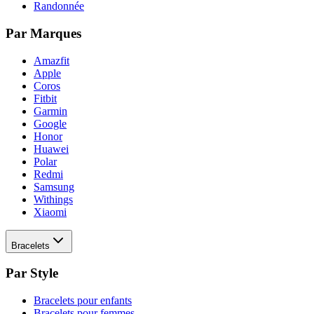
Randonnée
Par Marques
Amazfit
Apple
Coros
Fitbit
Garmin
Google
Honor
Huawei
Polar
Redmi
Samsung
Withings
Xiaomi
Bracelets
Par Style
Bracelets pour enfants
Bracelets pour femmes