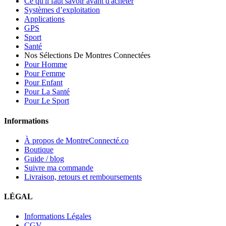
Ce qu'il faut savoir avant d'acheter
Systèmes d’exploitation
Applications
GPS
Sport
Santé
Nos Sélections De Montres Connectées
Pour Homme
Pour Femme
Pour Enfant
Pour La Santé
Pour Le Sport
Informations
À propos de MontreConnecté.co
Boutique
Guide / blog
Suivre ma commande
Livraison, retours et remboursements
LÉGAL
Informations Légales
CGV