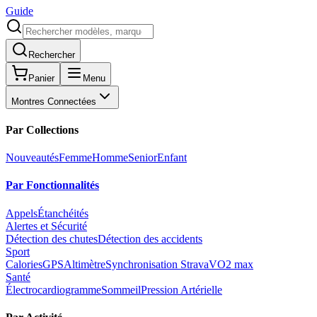
Guide
Rechercher
Panier
Menu
Montres Connectées
Par Collections
Nouveautés
Femme
Homme
Senior
Enfant
Par Fonctionnalités
Appels
Étanchéités
Alertes et Sécurité
Détection des chutes
Détection des accidents
Sport
Calories
GPS
Altimètre
Synchronisation Strava
VO2 max
Santé
Électrocardiogramme
Sommeil
Pression Artérielle