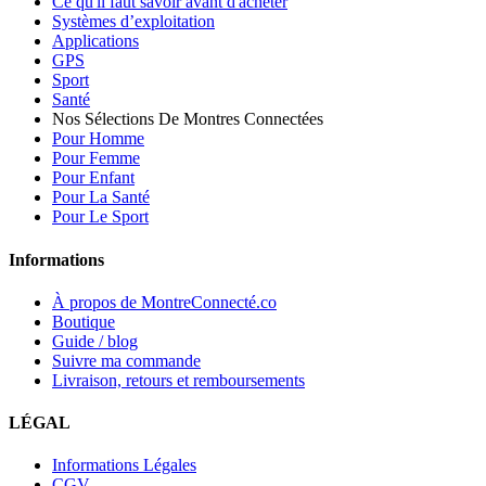
Ce qu'il faut savoir avant d'acheter
Systèmes d’exploitation
Applications
GPS
Sport
Santé
Nos Sélections De Montres Connectées
Pour Homme
Pour Femme
Pour Enfant
Pour La Santé
Pour Le Sport
Informations
À propos de MontreConnecté.co
Boutique
Guide / blog
Suivre ma commande
Livraison, retours et remboursements
LÉGAL
Informations Légales
CGV