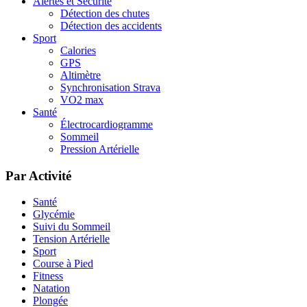
Alertes et Sécurité
Détection des chutes
Détection des accidents
Sport
Calories
GPS
Altimètre
Synchronisation Strava
VO2 max
Santé
Électrocardiogramme
Sommeil
Pression Artérielle
Par Activité
Santé
Glycémie
Suivi du Sommeil
Tension Artérielle
Sport
Course à Pied
Fitness
Natation
Plongée