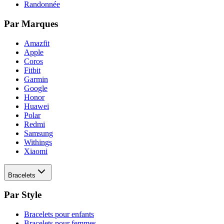
Randonnée
Par Marques
Amazfit
Apple
Coros
Fitbit
Garmin
Google
Honor
Huawei
Polar
Redmi
Samsung
Withings
Xiaomi
Bracelets
Par Style
Bracelets pour enfants
Bracelets pour femmes