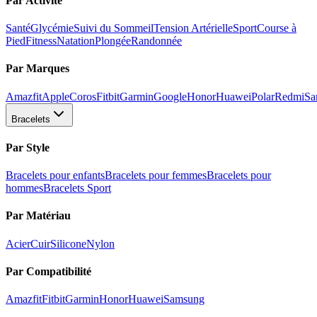
Par Activité
Santé
Glycémie
Suivi du Sommeil
Tension Artérielle
Sport
Course à
Pied
Fitness
Natation
Plongée
Randonnée
Par Marques
Amazfit
Apple
Coros
Fitbit
Garmin
Google
Honor
Huawei
Polar
Redmi
Sa
Bracelets
Par Style
Bracelets pour enfants
Bracelets pour femmes
Bracelets pour
hommes
Bracelets Sport
Par Matériau
Acier
Cuir
Silicone
Nylon
Par Compatibilité
Amazfit
Fitbit
Garmin
Honor
Huawei
Samsung