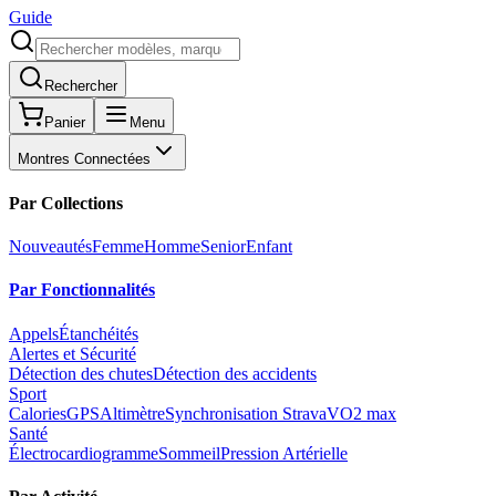
Guide
Rechercher
Panier
Menu
Montres Connectées
Par Collections
Nouveautés
Femme
Homme
Senior
Enfant
Par Fonctionnalités
Appels
Étanchéités
Alertes et Sécurité
Détection des chutes
Détection des accidents
Sport
Calories
GPS
Altimètre
Synchronisation Strava
VO2 max
Santé
Électrocardiogramme
Sommeil
Pression Artérielle