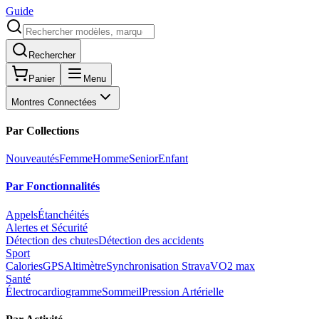
Guide
Rechercher
Panier
Menu
Montres Connectées
Par Collections
Nouveautés
Femme
Homme
Senior
Enfant
Par Fonctionnalités
Appels
Étanchéités
Alertes et Sécurité
Détection des chutes
Détection des accidents
Sport
Calories
GPS
Altimètre
Synchronisation Strava
VO2 max
Santé
Électrocardiogramme
Sommeil
Pression Artérielle