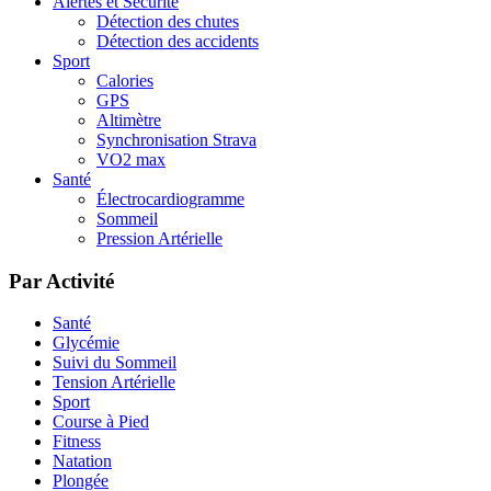
Alertes et Sécurité
Détection des chutes
Détection des accidents
Sport
Calories
GPS
Altimètre
Synchronisation Strava
VO2 max
Santé
Électrocardiogramme
Sommeil
Pression Artérielle
Par Activité
Santé
Glycémie
Suivi du Sommeil
Tension Artérielle
Sport
Course à Pied
Fitness
Natation
Plongée