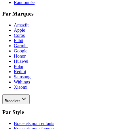
Randonnée
Par Marques
Amazfit
Apple
Coros
Fitbit
Garmin
Google
Honor
Huawei
Polar
Redmi
Samsung
Withings
Xiaomi
Bracelets
Par Style
Bracelets pour enfants
Bracelets pour femmes