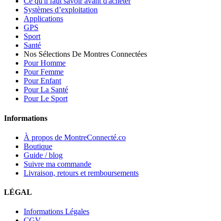
Ce qu'il faut savoir avant d'acheter
Systèmes d’exploitation
Applications
GPS
Sport
Santé
Nos Sélections De Montres Connectées
Pour Homme
Pour Femme
Pour Enfant
Pour La Santé
Pour Le Sport
Informations
À propos de MontreConnecté.co
Boutique
Guide / blog
Suivre ma commande
Livraison, retours et remboursements
LÉGAL
Informations Légales
CGV