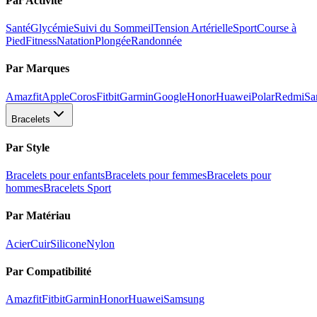
Par Activité
Santé
Glycémie
Suivi du Sommeil
Tension Artérielle
Sport
Course à
Pied
Fitness
Natation
Plongée
Randonnée
Par Marques
Amazfit
Apple
Coros
Fitbit
Garmin
Google
Honor
Huawei
Polar
Redmi
Sa
Bracelets
Par Style
Bracelets pour enfants
Bracelets pour femmes
Bracelets pour
hommes
Bracelets Sport
Par Matériau
Acier
Cuir
Silicone
Nylon
Par Compatibilité
Amazfit
Fitbit
Garmin
Honor
Huawei
Samsung