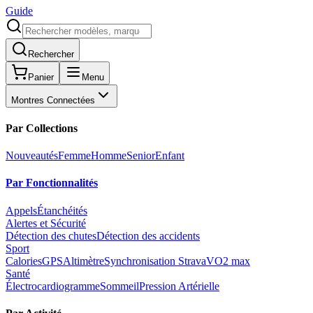
Guide
Rechercher
Panier
Menu
Montres Connectées
Par Collections
Nouveautés
Femme
Homme
Senior
Enfant
Par Fonctionnalités
Appels
Étanchéités
Alertes et Sécurité
Détection des chutes
Détection des accidents
Sport
Calories
GPS
Altimètre
Synchronisation Strava
VO2 max
Santé
Électrocardiogramme
Sommeil
Pression Artérielle