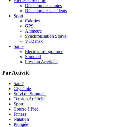
Alertes et Sécurité
Détection des chutes
Détection des accidents
Sport
Calories
GPS
Altimètre
Synchronisation Strava
VO2 max
Santé
Électrocardiogramme
Sommeil
Pression Artérielle
Par Activité
Santé
Glycémie
Suivi du Sommeil
Tension Artérielle
Sport
Course à Pied
Fitness
Natation
Plongée