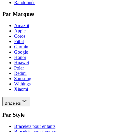
Randonnée
Par Marques
Amazfit
Apple
Coros
Fitbit
Garmin
Google
Honor
Huawei
Polar
Redmi
Samsung
Withings
Xiaomi
Bracelets
Par Style
Bracelets pour enfants
Bracelets pour femmes