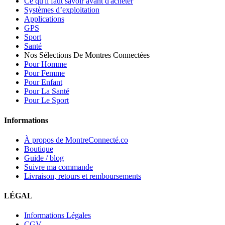
Ce qu'il faut savoir avant d'acheter
Systèmes d’exploitation
Applications
GPS
Sport
Santé
Nos Sélections De Montres Connectées
Pour Homme
Pour Femme
Pour Enfant
Pour La Santé
Pour Le Sport
Informations
À propos de MontreConnecté.co
Boutique
Guide / blog
Suivre ma commande
Livraison, retours et remboursements
LÉGAL
Informations Légales
CGV