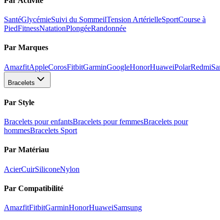
Par Activité
Santé
Glycémie
Suivi du Sommeil
Tension Artérielle
Sport
Course à
Pied
Fitness
Natation
Plongée
Randonnée
Par Marques
Amazfit
Apple
Coros
Fitbit
Garmin
Google
Honor
Huawei
Polar
Redmi
Sa
Bracelets
Par Style
Bracelets pour enfants
Bracelets pour femmes
Bracelets pour
hommes
Bracelets Sport
Par Matériau
Acier
Cuir
Silicone
Nylon
Par Compatibilité
Amazfit
Fitbit
Garmin
Honor
Huawei
Samsung