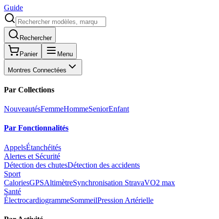
Guide
Rechercher
Panier
Menu
Montres Connectées
Par Collections
Nouveautés
Femme
Homme
Senior
Enfant
Par Fonctionnalités
Appels
Étanchéités
Alertes et Sécurité
Détection des chutes
Détection des accidents
Sport
Calories
GPS
Altimètre
Synchronisation Strava
VO2 max
Santé
Électrocardiogramme
Sommeil
Pression Artérielle