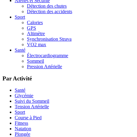
Alertes et Sécurité
Détection des chutes
Détection des accidents
Sport
Calories
GPS
Altimètre
Synchronisation Strava
VO2 max
Santé
Électrocardiogramme
Sommeil
Pression Artérielle
Par Activité
Santé
Glycémie
Suivi du Sommeil
Tension Artérielle
Sport
Course à Pied
Fitness
Natation
Plongée