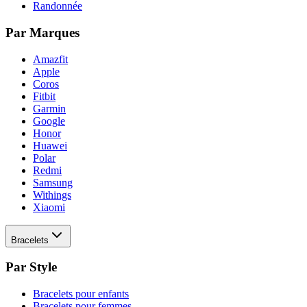
Randonnée
Par Marques
Amazfit
Apple
Coros
Fitbit
Garmin
Google
Honor
Huawei
Polar
Redmi
Samsung
Withings
Xiaomi
Bracelets
Par Style
Bracelets pour enfants
Bracelets pour femmes