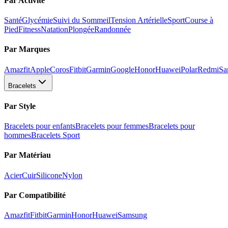
Par Activité
Santé
Glycémie
Suivi du Sommeil
Tension Artérielle
Sport
Course à
Pied
Fitness
Natation
Plongée
Randonnée
Par Marques
Amazfit
Apple
Coros
Fitbit
Garmin
Google
Honor
Huawei
Polar
Redmi
Sa
Bracelets
Par Style
Bracelets pour enfants
Bracelets pour femmes
Bracelets pour
hommes
Bracelets Sport
Par Matériau
Acier
Cuir
Silicone
Nylon
Par Compatibilité
Amazfit
Fitbit
Garmin
Honor
Huawei
Samsung