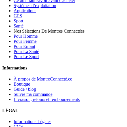
Ce qu'il faut savoir avant d'acheter
Systèmes d’exploitation
Applications
GPS
Sport
Santé
Nos Sélections De Montres Connectées
Pour Homme
Pour Femme
Pour Enfant
Pour La Santé
Pour Le Sport
Informations
À propos de MontreConnecté.co
Boutique
Guide / blog
Suivre ma commande
Livraison, retours et remboursements
LÉGAL
Informations Légales
CGV