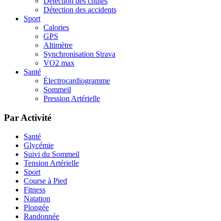
Détection des chutes
Détection des accidents
Sport
Calories
GPS
Altimètre
Synchronisation Strava
VO2 max
Santé
Électrocardiogramme
Sommeil
Pression Artérielle
Par Activité
Santé
Glycémie
Suivi du Sommeil
Tension Artérielle
Sport
Course à Pied
Fitness
Natation
Plongée
Randonnée