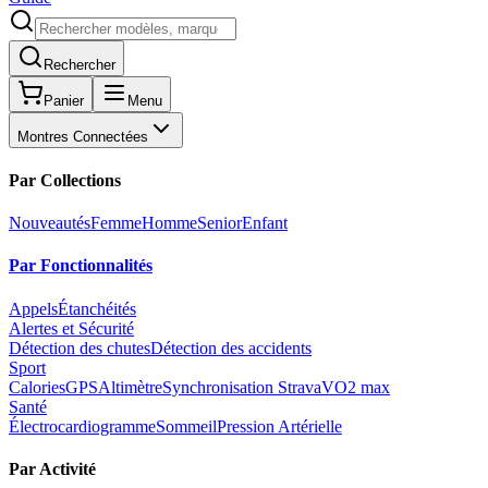
Rechercher
Panier
Menu
Montres Connectées
Par Collections
Nouveautés
Femme
Homme
Senior
Enfant
Par Fonctionnalités
Appels
Étanchéités
Alertes et Sécurité
Détection des chutes
Détection des accidents
Sport
Calories
GPS
Altimètre
Synchronisation Strava
VO2 max
Santé
Électrocardiogramme
Sommeil
Pression Artérielle
Par Activité