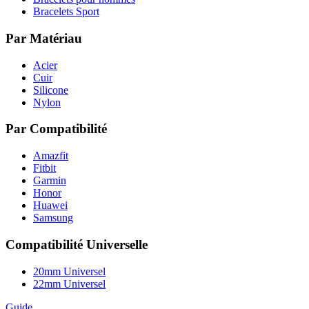
Bracelets Sport
Par Matériau
Acier
Cuir
Silicone
Nylon
Par Compatibilité
Amazfit
Fitbit
Garmin
Honor
Huawei
Samsung
Compatibilité Universelle
20mm Universel
22mm Universel
Guide