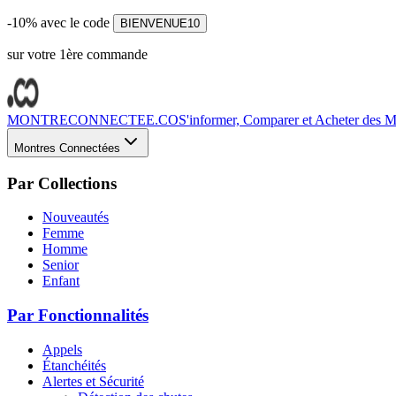
-10% avec le code
BIENVENUE10
sur votre 1ère commande
MONTRECONNECTEE.CO
S'informer, Comparer et Acheter des Mo
Montres Connectées
Par Collections
Nouveautés
Femme
Homme
Senior
Enfant
Par Fonctionnalités
Appels
Étanchéités
Alertes et Sécurité