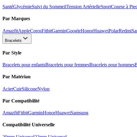
Santé
Glycémie
Suivi du Sommeil
Tension Artérielle
Sport
Course à Pie
Par Marques
Amazfit
Apple
Coros
Fitbit
Garmin
Google
Honor
Huawei
Polar
Redmi
Sa
Bracelets
Par Style
Bracelets pour enfants
Bracelets pour femmes
Bracelets pour hommes
B
Par Matériau
Acier
Cuir
Silicone
Nylon
Par Compatibilité
Amazfit
Fitbit
Garmin
Honor
Huawei
Samsung
Compatibilité Universelle
20mm Universel
22mm Universel