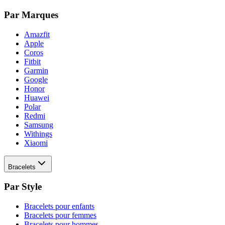
Par Marques
Amazfit
Apple
Coros
Fitbit
Garmin
Google
Honor
Huawei
Polar
Redmi
Samsung
Withings
Xiaomi
Bracelets
Par Style
Bracelets pour enfants
Bracelets pour femmes
Bracelets pour hommes