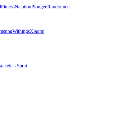
d
Fitness
Natation
Plongée
Randonnée
msung
Withings
Xiaomi
racelets Sport