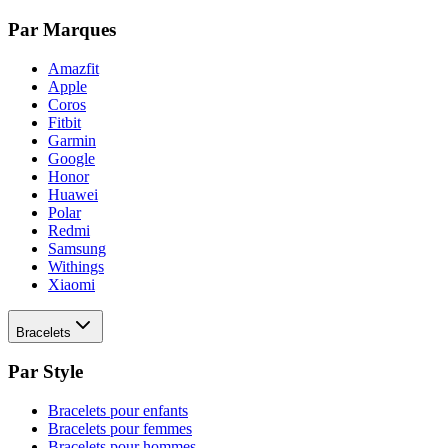
Par Marques
Amazfit
Apple
Coros
Fitbit
Garmin
Google
Honor
Huawei
Polar
Redmi
Samsung
Withings
Xiaomi
Bracelets
Par Style
Bracelets pour enfants
Bracelets pour femmes
Bracelets pour hommes