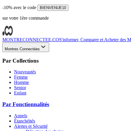
-10% avec le code
BIENVENUE10
sur votre 1ère commande
MONTRECONNECTEE.CO
S'informer, Comparer et Acheter des Mo
Montres Connectées
Par Collections
Nouveautés
Femme
Homme
Senior
Enfant
Par Fonctionnalités
Appels
Étanchéités
Alertes et Sécurité