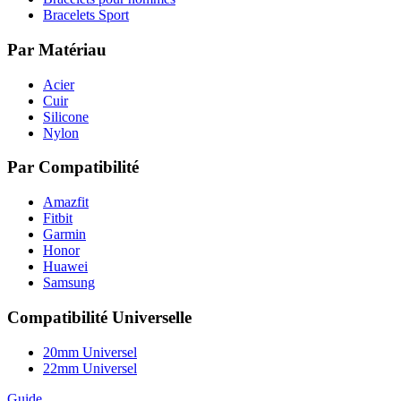
Bracelets Sport
Par Matériau
Acier
Cuir
Silicone
Nylon
Par Compatibilité
Amazfit
Fitbit
Garmin
Honor
Huawei
Samsung
Compatibilité Universelle
20mm Universel
22mm Universel
Guide