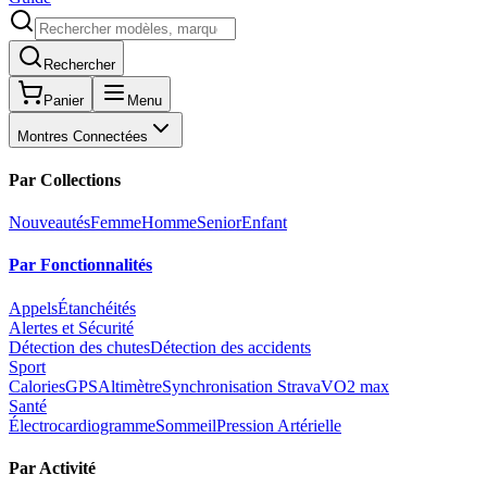
Rechercher
Panier
Menu
Montres Connectées
Par Collections
Nouveautés
Femme
Homme
Senior
Enfant
Par Fonctionnalités
Appels
Étanchéités
Alertes et Sécurité
Détection des chutes
Détection des accidents
Sport
Calories
GPS
Altimètre
Synchronisation Strava
VO2 max
Santé
Électrocardiogramme
Sommeil
Pression Artérielle
Par Activité