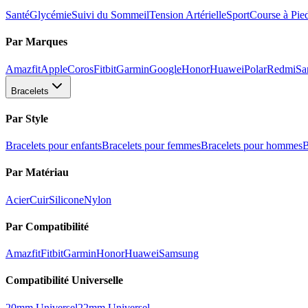
Santé
Glycémie
Suivi du Sommeil
Tension Artérielle
Sport
Course à Pie
Par Marques
Amazfit
Apple
Coros
Fitbit
Garmin
Google
Honor
Huawei
Polar
Redmi
Sa
Bracelets
Par Style
Bracelets pour enfants
Bracelets pour femmes
Bracelets pour hommes
B
Par Matériau
Acier
Cuir
Silicone
Nylon
Par Compatibilité
Amazfit
Fitbit
Garmin
Honor
Huawei
Samsung
Compatibilité Universelle
20mm Universel
22mm Universel