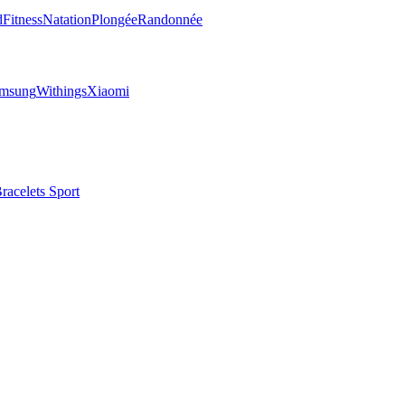
d
Fitness
Natation
Plongée
Randonnée
msung
Withings
Xiaomi
racelets Sport