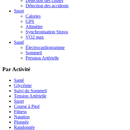
Détection des chutes
Détection des accidents
Sport
Calories
GPS
Altimètre
Synchronisation Strava
VO2 max
Santé
Électrocardiogramme
Sommeil
Pression Artérielle
Par Activité
Santé
Glycémie
Suivi du Sommeil
Tension Artérielle
Sport
Course à Pied
Fitness
Natation
Plongée
Randonnée