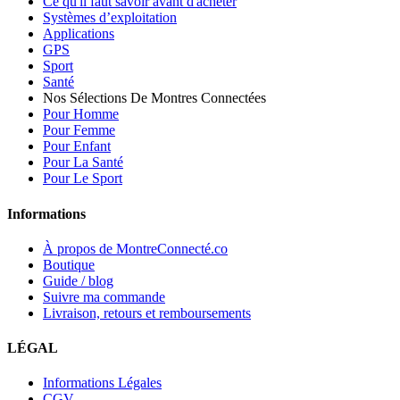
Ce qu'il faut savoir avant d'acheter
Systèmes d’exploitation
Applications
GPS
Sport
Santé
Nos Sélections De Montres Connectées
Pour Homme
Pour Femme
Pour Enfant
Pour La Santé
Pour Le Sport
Informations
À propos de MontreConnecté.co
Boutique
Guide / blog
Suivre ma commande
Livraison, retours et remboursements
LÉGAL
Informations Légales
CGV