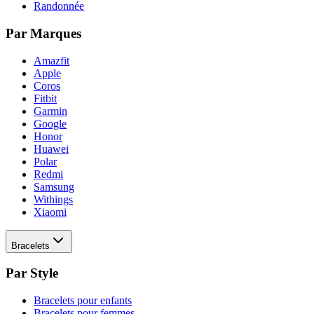
Randonnée
Par Marques
Amazfit
Apple
Coros
Fitbit
Garmin
Google
Honor
Huawei
Polar
Redmi
Samsung
Withings
Xiaomi
Bracelets
Par Style
Bracelets pour enfants
Bracelets pour femmes