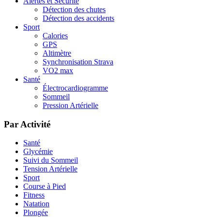
Alertes et Sécurité
Détection des chutes
Détection des accidents
Sport
Calories
GPS
Altimètre
Synchronisation Strava
VO2 max
Santé
Électrocardiogramme
Sommeil
Pression Artérielle
Par Activité
Santé
Glycémie
Suivi du Sommeil
Tension Artérielle
Sport
Course à Pied
Fitness
Natation
Plongée