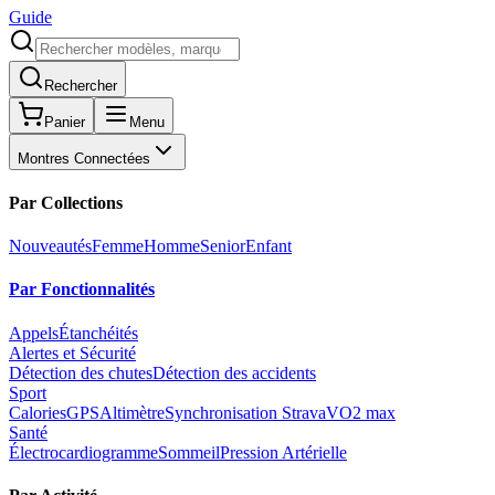
Guide
Rechercher
Panier
Menu
Montres Connectées
Par Collections
Nouveautés
Femme
Homme
Senior
Enfant
Par Fonctionnalités
Appels
Étanchéités
Alertes et Sécurité
Détection des chutes
Détection des accidents
Sport
Calories
GPS
Altimètre
Synchronisation Strava
VO2 max
Santé
Électrocardiogramme
Sommeil
Pression Artérielle