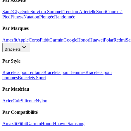
Par Activité
Santé
Glycémie
Suivi du Sommeil
Tension Artérielle
Sport
Course à
Pied
Fitness
Natation
Plongée
Randonnée
Par Marques
Amazfit
Apple
Coros
Fitbit
Garmin
Google
Honor
Huawei
Polar
Redmi
Sa
Bracelets
Par Style
Bracelets pour enfants
Bracelets pour femmes
Bracelets pour
hommes
Bracelets Sport
Par Matériau
Acier
Cuir
Silicone
Nylon
Par Compatibilité
Amazfit
Fitbit
Garmin
Honor
Huawei
Samsung