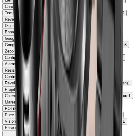
Lampe de poche
39
Prévisions Météo
35
Importation Itinéraire
26
Chronomètre
22
Minuterie
16
Charge rapide
15
Température de l'eau
15
Baromètre
13
Geste toucher deux fois
10
Réveil
8
Cartographie hors-ligne
7
Écran Toujours activé
6
Digital Crown
5
Profondimètre
5
Recharge sans fil
4
Enregistrement de notes vocales
4
Contrôle Google Nest
4
Google Wallet
4
IA Gemini intégrée
4
Calculatrice
4
Google Agenda
4
Siri
4
Réduction de bruit
3
Partage de position
3
Zepp Flow
3
Zepp Pay
3
Stockage musique
3
Configuration familiale
3
Haut-parleur intégré
3
Carte SIM eSIM
3
Alarme
2
Fonctions Aviation (Direct-To, Météo NEXRAD)
2
Résistance à l'eau
2
Double haut-parleurs
2
Écran AMOLED
2
Contrôle GoPro
2
Contrôle Insta360
2
Jeux
2
Apple Pay
2
Réveil intelligent
2
Écran tactile
1
Microphone
1
AMOLED (Écran)
1
Projet Zepp Flow
1
Température de l’eau
1
Autonomie batterie
1
Calendrier
1
Gmail
1
Horloge
1
Lecteur MP3
1
Journal d'aventure
1
Marées
1
Phase lunaire
1
Transcriptions vocales
1
POI (Point d'Intérêt)
1
Résistance aux chocs
1
GymKit
1
Puce Ultra Wideband (U2)
1
Chargement Solaire
1
Mode Furtif
1
Vision Nocturne
1
Minuteur
1
Garmin Pay
1
Streaming musical
1
Prise en charge du format GPX
1
Résistance militaire
1