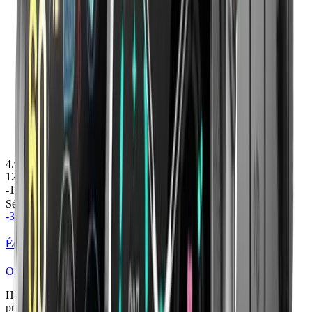
4.9
(
30
avis)
129.00
€
Dès
89.00
€
-10% avec le code
sur votre 1ère commande
BIENVENUE10
Sélection de MontreConnectée.Co
-
31
%
Écoutez ce que votre corps vous dit
OptiTrack
HealthSense Pro transforme vos données vitales en conseils
pratiques pour améliorer votre forme chaque jour.