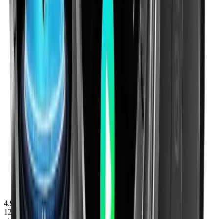
4.9
(
30
avis)
129.00
€
Dès
89.00
€