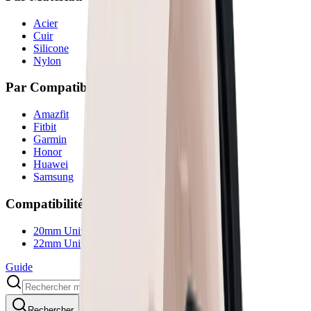
Acier
Cuir
Silicone
Nylon
Par Compatibilité
Amazfit
Fitbit
Garmin
Honor
Huawei
Samsung
Compatibilité Universelle
20mm Universel
22mm Universel
Guide
Rechercher