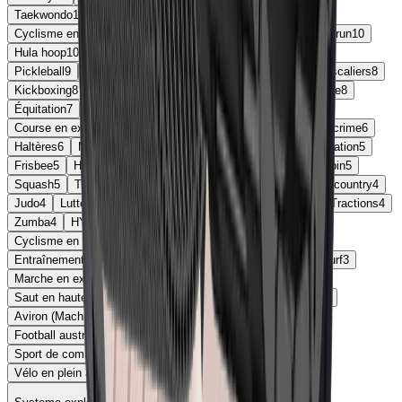
Taekwondo
13
Trail running
13
Arts martiaux
12
Cyclisme en salle
12
Haltérophilie
11
Athlétisme
10
Swimrun
10
Hula hoop
10
Handball
9
Karaté
9
Marche en plein air
9
Pickleball
9
Saut en longueur
9
Tir à l'arc
9
Bowling
8
Escaliers
8
Kickboxing
8
Parkour
8
Relaxation
8
Step
8
Vélo en salle
8
Équitation
7
Football américain
7
Ski de fond
7
Course en extérieur
6
Course en intérieur
6
Gainage
6
Escrime
6
Haltères
6
Marche nordique
6
Multisport
5
Course d'orientation
5
Frisbee
5
Handbike
5
Planche à voile
5
Sit-ups
5
Ski alpin
5
Squash
5
Trekking
5
Cardio
4
Course sur piste
4
Cross-country
4
Judo
4
Lutte
4
MMA
4
Patinage à roulettes
4
Roller
4
Tractions
4
Zumba
4
HYROX
3
Billard
3
BMX
3
Curling
3
Cyclisme en extérieur
3
Entraînement de Force
3
Entraînement de Musculation
3
Jiu-jitsu
3
Kendo
3
Kitesurf
3
Marche en extérieur
3
Marche en intérieur
3
Pêche
3
Saut en hauteur
3
Sprint
3
Trampoline
3
Vélo d’intérieur
3
Aviron (Machine)
2
Canoë
2
Cyclisme en intérieur
2
Football australien
2
Patinage en extérieur
2
Softball
2
Sport de combat
2
Vélo en extérieur
2
Vélo en intérieur
2
Vélo en plein air
2