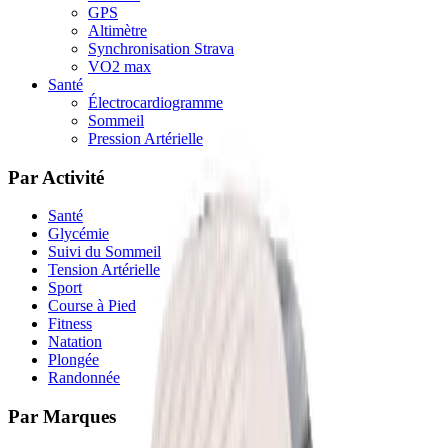
GPS
Altimètre
Synchronisation Strava
VO2 max
Santé
Électrocardiogramme
Sommeil
Pression Artérielle
Par Activité
Santé
Glycémie
Suivi du Sommeil
Tension Artérielle
Sport
Course à Pied
Fitness
Natation
Plongée
Randonnée
Par Marques