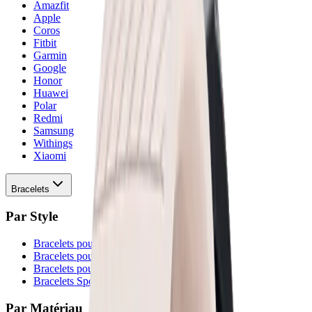
Amazfit
Apple
Coros
Fitbit
Garmin
Google
Honor
Huawei
Polar
Redmi
Samsung
Withings
Xiaomi
Bracelets
Par Style
Bracelets pour enfants
Bracelets pour femmes
Bracelets pour hommes
Bracelets Sport
Par Matériau