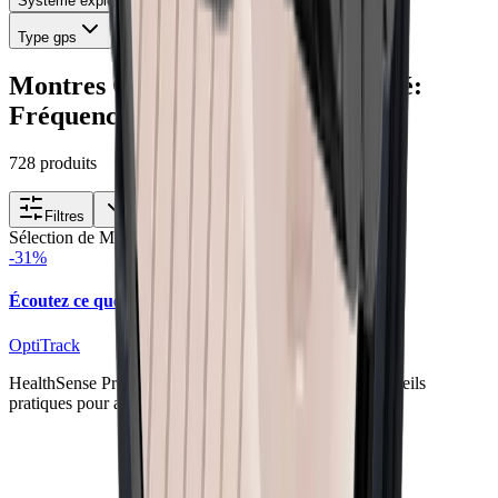
Systeme exploitation
Type gps
Montres Connectées, fonction santé:
Fréquence Cardiaque
728
produit
s
Filtres
Sélection de MontreConnectée.Co
-
31
%
Écoutez ce que votre corps vous dit
OptiTrack
HealthSense Pro transforme vos données vitales en conseils
pratiques pour améliorer votre forme chaque jour.