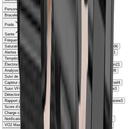
Personnalisation
Bracelets interchangeables
727
Personnalisation Écran
699
Poids
Sante
Fréquence Cardiaque
728
Analyse du sommeil
722
Saturation Oxygène
640
Suivi du Stress
613
Cycle Menstruel
606
Alertes rythmes cardiaques anormaux
344
Respiration guidée
221
Température Corporelle
156
Pression Artérielle
134
Électrocardiogramme
98
Alertes Sédentarité
30
Alertes Boisson
21
Analyse Composition Corporelle
20
Détection apnée du sommeil
8
Suivi de la santé
7
Score de Sommeil
6
Capteur cEDA (activité électrodermale continue)
4
Coach Sommeil
4
Suivi VFC (Variabilité Fréquence Cardiaque)
4
Capteur BioActive
3
Détection de ronflements
3
Rapport partageable avec professionnel de santé
3
Suivi respiratoire
3
Score d’endurance
2
Suivi des émotions
2
Signes vitaux
2
Charge cardiaque
2
Glycémie
2
Hygromètre
1
Notifications d’hypertension
1
Fréquence Cardiaque sous l’eau
1
VO2 Max
1
Fréquence Cardiaque sous l'eau
1
Mode altitude
1