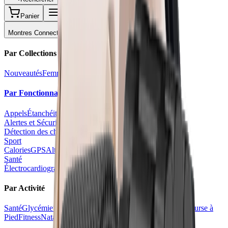
Panier
Menu
Montres Connectées
Par Collections
Nouveautés
Femme
Homme
Senior
Enfant
Par Fonctionnalités
Appels
Étanchéités
Alertes et Sécurité
Détection des chutes
Détection des accidents
Sport
Calories
GPS
Altimètre
Synchronisation Strava
VO2 max
Santé
Électrocardiogramme
Sommeil
Pression Artérielle
Par Activité
Santé
Glycémie
Suivi du Sommeil
Tension Artérielle
Sport
Course à
Pied
Fitness
Natation
Plongée
Randonnée