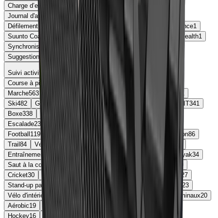
Charge d’entraînement
1
Allure d'effort
1
Checkpoints
1
Journal d'aventure
1
Score d'endurance
1
Via ferrate
1
Défilement tactile pendant l'entraînement
1
Analyse post-séance
1
Suunto Coach
1
Score d'aptitude
1
Synchronisation Apple Health
1
Synchronisation Strava
1
Profil ski personnalisé
1
Suggestions d’entraînement personnalisées
1
Suivi activites sportives
Course à pied
702
Cyclisme
636
Natation
636
Yoga
603
Marche
563
Randonnée
539
Elliptique
497
Musculation
491
Ski
482
Golf
473
Rameur
427
Tennis
394
Danse
349
HIIT
341
Boxe
338
Triathlon
302
Snowboard
301
Spinning
297
Escalade
234
Patinage
184
Pilates
182
Skateboard
161
Football
119
Aviron
116
Surf
111
Basketball
94
Badminton
86
Trail
84
Vélo
68
Course en salle
58
Fitness
48
Paddle
47
Entraînement libre
42
Volleyball
36
Tennis de Table
35
Kayak
34
Saut à la corde
33
Rugby
31
Plongée
31
Corde à sauter
30
Cricket
30
Voile
30
Tai Chi
29
Baseball
28
Gymnastique
27
Stand-up paddle
26
Vélo de montagne
25
Chasse
24
VTT
23
Vélo d'intérieur
22
Alpinisme
21
Marche en salle
21
Abdominaux
20
Aérobic
19
Vélo stationnaire
18
CrossFit
17
Étirement
16
Hockey
16
Vélo d'appartement
14
Course en plein air
13