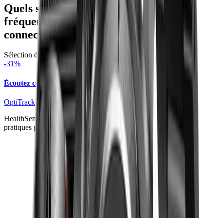
Quels sont les 5 meilleurs suivis de
fréquence cardiaque dans une montre
connectée en 2025 ?
Sélection de MontreConnectée.Co
-
31
%
Écoutez ce que votre corps vous dit
OptiTrack
HealthSense Pro transforme vos données vitales en conseils
pratiques pour améliorer votre forme chaque jour.