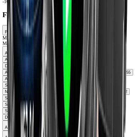
-10% avec le code
sur votre 1ère commande
BIENVENUE10
Filtres
Prix
Min
0
€
Max
1500
€
Alertes securite
Alertes Sédentarité
521
Alertes Boisson
426
Détection des chutes
209
Appels d'Urgence
168
Alertes rythmes cardiaques anormaux
163
Détection des accidents
55
Alertes Lavage des mains
13
Détection perte de pouls
3
Sirène de détresse
3
Détection de crise cardiaque
2
Notification de bruit
2
Senseur de lumière
2
Senseur de proximité
2
SOS par satellite
2
Safety Check (Vérification de l’état)
1
Scanner de l'iris
1
Kill Switch (Arrêt d'urgence)
1
Surveillance TruSense
1
Safety Check (Vérification de l'état)
1
Détection d'immobilité
1
Application