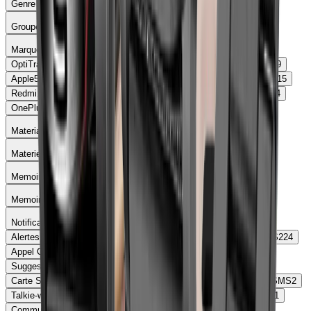
Genre
Groupe dage
Marque
OptiTrack
168
Garmin
127
Amazfit
72
Huawei
65
Samsung
59
Apple
59
Xiaomi
46
Fitbit
26
HONOR
16
SUUNTO
15
Polar
15
Redmi
14
COROS
12
Withings
11
Google
6
OPPO
6
Mibro
4
OnePlus
4
Fossil
2
Mobvoi
1
Materiau
Materiel boitier
Memoire ram
Memoire rom
Notifications appels
Alertes de Notifications
718
Appel Bluetooth
472
Envoi de SMS
224
Appel Cellulaire
71
Appels d'Urgence
50
4G
6
LTE
5
Suggestions de réponses SMS par IA
4
Appel Vidéo
4
Carte SIM/eSIM
4
Notifications personnalisables
3
Envoie de SMS
2
Talkie-walkie
2
Appels d’urgence internationaux
1
Appels Wi-Fi
1
Communications Satellite
1