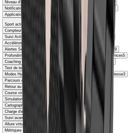
Niveau d'entraînement
1
Rapport santé
1
Score d'endurance
1
Notifications d'hypertension
1
Charge vasculaire
1
Galaxy AI
1
Application Stay Fit
1
Sport activite
Compteur de Pas Podomètre
720
Compteur de Calories
716
Suivi Activités Sportives
621
GPS intégré
499
VO2 Max
423
Accéléromètre
260
Altimètre
175
Boussole
45
Alertes Sédentarité
40
Importation Itinéraire
29
Cartographie
19
Profondimètre
15
Chronomètre
12
GPS multibandes
6
Cadences
5
Coaching intelligent
4
Système de positionnement Sunflower
4
Test de technique de course
4
Récupération recommandée
3
Modes Hyrox officiels
3
Moniteur d’activité
3
Mesure de la vitesse
3
Parcours de golf préchargés
3
Prédiction de l’entraînement
3
Retour au point de départ
3
zones de fréquence cardiaque
3
Course virtuelle
3
Plans d’entraînement
3
Simulation de puissance de pédalage
3
Baromètre
3
Cartographie hors-ligne
2
GNSS bi-fréquence
2
Charge d'entraînement
2
Mode UltraMax GPS
2
Suivi avancé du cyclisme
2
Suivi d’acclimatation
2
Allure virtuel (virtual pacer)
2
Certification Plongée
2
Métriques d’escalade
2
Score de récupération
1