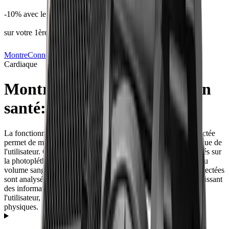
-10% avec le code
BIENVENUE10
sur votre 1ère commande
MontreConnectée.Co
Attributs
Sante
Fréquence
Cardiaque
Montres Connectées, fonction
santé: Fréquence Cardiaque
La fonctionnalité fréquence cardiaque dans une montre connectée
permet de mesurer et de suivre en temps réel le rythme cardiaque de
l'utilisateur. Cette technologie utilise des capteurs optiques basés sur
la photopléthysmographie (PPG) pour détecter les variations du
volume sanguin à chaque battement de cœur. Les données collectées
sont analysées et affichées sur l'application de la montre, fournissant
des informations précieuses sur la santé cardiovasculaire de
l'utilisateur, son niveau de stress, et l'intensité de ses activités
physiques.