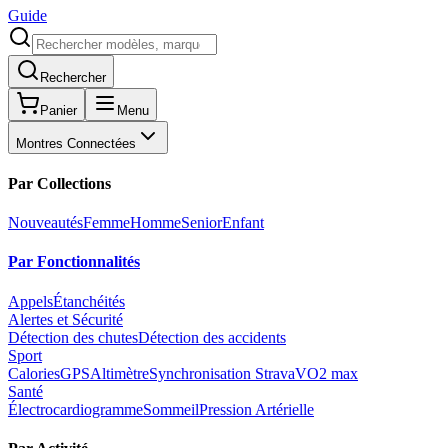
Guide
Rechercher
Panier
Menu
Montres Connectées
Par Collections
Nouveautés
Femme
Homme
Senior
Enfant
Par Fonctionnalités
Appels
Étanchéités
Alertes et Sécurité
Détection des chutes
Détection des accidents
Sport
Calories
GPS
Altimètre
Synchronisation Strava
VO2 max
Santé
Électrocardiogramme
Sommeil
Pression Artérielle