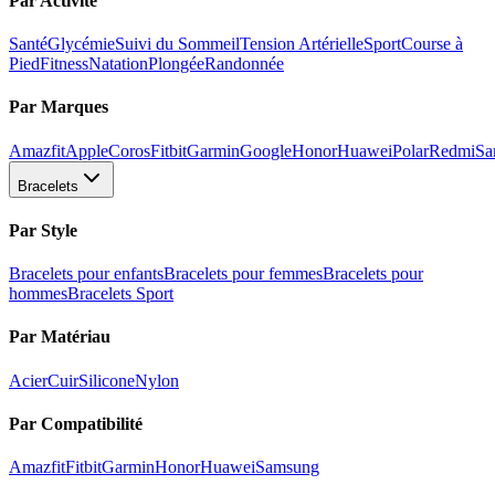
Par Activité
Santé
Glycémie
Suivi du Sommeil
Tension Artérielle
Sport
Course à
Pied
Fitness
Natation
Plongée
Randonnée
Par Marques
Amazfit
Apple
Coros
Fitbit
Garmin
Google
Honor
Huawei
Polar
Redmi
Sa
Bracelets
Par Style
Bracelets pour enfants
Bracelets pour femmes
Bracelets pour
hommes
Bracelets Sport
Par Matériau
Acier
Cuir
Silicone
Nylon
Par Compatibilité
Amazfit
Fitbit
Garmin
Honor
Huawei
Samsung