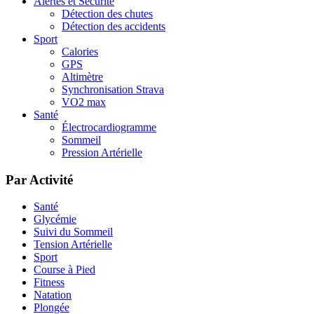
Alertes et Sécurité
Détection des chutes
Détection des accidents
Sport
Calories
GPS
Altimètre
Synchronisation Strava
VO2 max
Santé
Électrocardiogramme
Sommeil
Pression Artérielle
Par Activité
Santé
Glycémie
Suivi du Sommeil
Tension Artérielle
Sport
Course à Pied
Fitness
Natation
Plongée