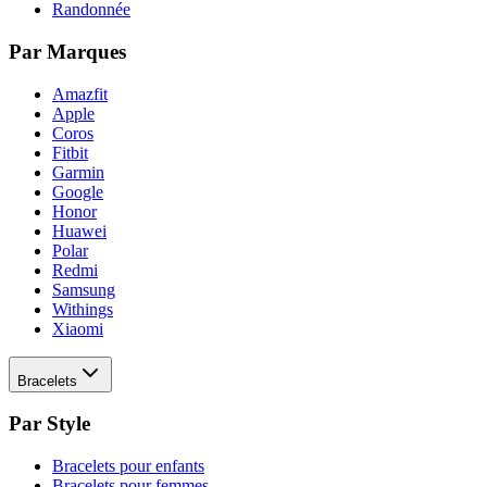
Randonnée
Par Marques
Amazfit
Apple
Coros
Fitbit
Garmin
Google
Honor
Huawei
Polar
Redmi
Samsung
Withings
Xiaomi
Bracelets
Par Style
Bracelets pour enfants
Bracelets pour femmes