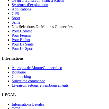
Ce qu'il faut savoir avant d'acheter
Systèmes d’exploitation
Applications
GPS
Sport
Santé
Nos Sélections De Montres Connectées
Pour Homme
Pour Femme
Pour Enfant
Pour La Santé
Pour Le Sport
Informations
À propos de MontreConnecté.co
Boutique
Guide / blog
Suivre ma commande
Livraison, retours et remboursements
LÉGAL
Informations Légales
CGV