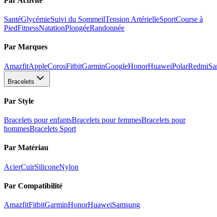
Par Activité
Santé
Glycémie
Suivi du Sommeil
Tension Artérielle
Sport
Course à
Pied
Fitness
Natation
Plongée
Randonnée
Par Marques
Amazfit
Apple
Coros
Fitbit
Garmin
Google
Honor
Huawei
Polar
Redmi
Sa
Bracelets
Par Style
Bracelets pour enfants
Bracelets pour femmes
Bracelets pour
hommes
Bracelets Sport
Par Matériau
Acier
Cuir
Silicone
Nylon
Par Compatibilité
Amazfit
Fitbit
Garmin
Honor
Huawei
Samsung