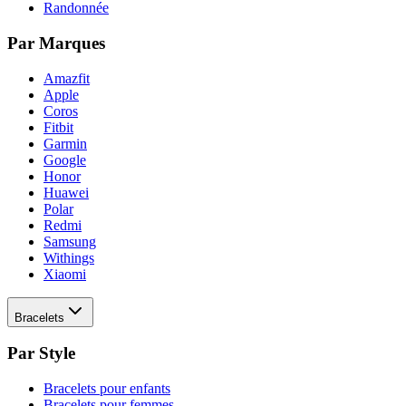
Randonnée
Par Marques
Amazfit
Apple
Coros
Fitbit
Garmin
Google
Honor
Huawei
Polar
Redmi
Samsung
Withings
Xiaomi
Bracelets
Par Style
Bracelets pour enfants
Bracelets pour femmes