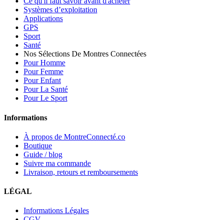
Ce qu'il faut savoir avant d'acheter
Systèmes d’exploitation
Applications
GPS
Sport
Santé
Nos Sélections De Montres Connectées
Pour Homme
Pour Femme
Pour Enfant
Pour La Santé
Pour Le Sport
Informations
À propos de MontreConnecté.co
Boutique
Guide / blog
Suivre ma commande
Livraison, retours et remboursements
LÉGAL
Informations Légales
CGV