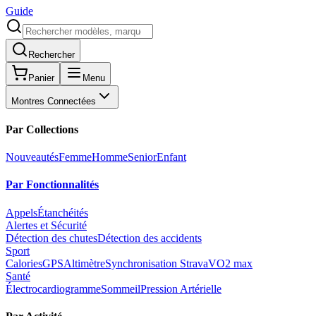
Guide
Rechercher
Panier
Menu
Montres Connectées
Par Collections
Nouveautés
Femme
Homme
Senior
Enfant
Par Fonctionnalités
Appels
Étanchéités
Alertes et Sécurité
Détection des chutes
Détection des accidents
Sport
Calories
GPS
Altimètre
Synchronisation Strava
VO2 max
Santé
Électrocardiogramme
Sommeil
Pression Artérielle