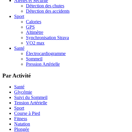
Alertes et Sécurité
Détection des chutes
Détection des accidents
Sport
Calories
GPS
Altimètre
Synchronisation Strava
VO2 max
Santé
Électrocardiogramme
Sommeil
Pression Artérielle
Par Activité
Santé
Glycémie
Suivi du Sommeil
Tension Artérielle
Sport
Course à Pied
Fitness
Natation
Plongée