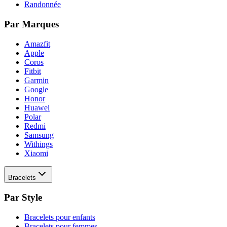
Randonnée
Par Marques
Amazfit
Apple
Coros
Fitbit
Garmin
Google
Honor
Huawei
Polar
Redmi
Samsung
Withings
Xiaomi
Bracelets
Par Style
Bracelets pour enfants
Bracelets pour femmes