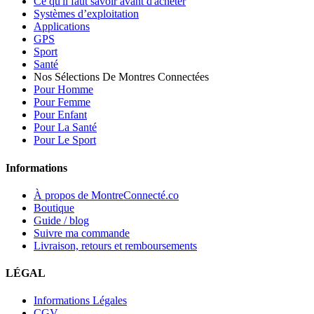
Ce qu'il faut savoir avant d'acheter
Systèmes d’exploitation
Applications
GPS
Sport
Santé
Nos Sélections De Montres Connectées
Pour Homme
Pour Femme
Pour Enfant
Pour La Santé
Pour Le Sport
Informations
À propos de MontreConnecté.co
Boutique
Guide / blog
Suivre ma commande
Livraison, retours et remboursements
LÉGAL
Informations Légales
CGV