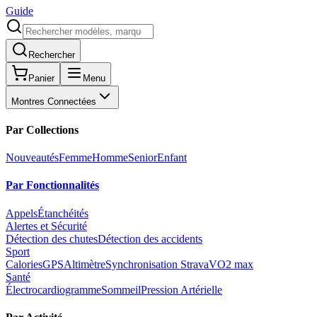
Guide
Rechercher
Panier
Menu
Montres Connectées
Par Collections
Nouveautés
Femme
Homme
Senior
Enfant
Par Fonctionnalités
Appels
Étanchéités
Alertes et Sécurité
Détection des chutes
Détection des accidents
Sport
Calories
GPS
Altimètre
Synchronisation Strava
VO2 max
Santé
Électrocardiogramme
Sommeil
Pression Artérielle