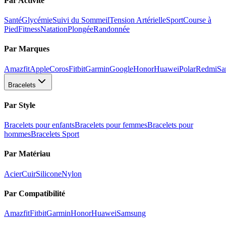
Par Activité
Santé
Glycémie
Suivi du Sommeil
Tension Artérielle
Sport
Course à
Pied
Fitness
Natation
Plongée
Randonnée
Par Marques
Amazfit
Apple
Coros
Fitbit
Garmin
Google
Honor
Huawei
Polar
Redmi
Sa
Bracelets
Par Style
Bracelets pour enfants
Bracelets pour femmes
Bracelets pour
hommes
Bracelets Sport
Par Matériau
Acier
Cuir
Silicone
Nylon
Par Compatibilité
Amazfit
Fitbit
Garmin
Honor
Huawei
Samsung