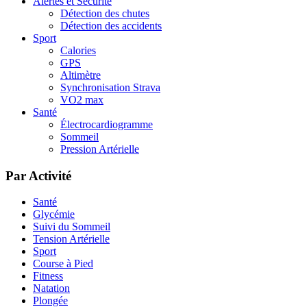
Alertes et Sécurité
Détection des chutes
Détection des accidents
Sport
Calories
GPS
Altimètre
Synchronisation Strava
VO2 max
Santé
Électrocardiogramme
Sommeil
Pression Artérielle
Par Activité
Santé
Glycémie
Suivi du Sommeil
Tension Artérielle
Sport
Course à Pied
Fitness
Natation
Plongée