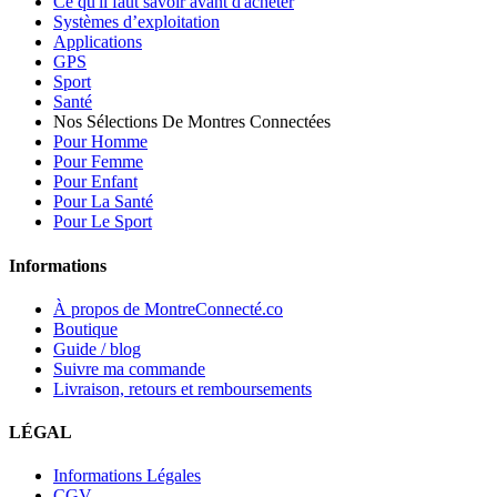
Ce qu'il faut savoir avant d'acheter
Systèmes d’exploitation
Applications
GPS
Sport
Santé
Nos Sélections De Montres Connectées
Pour Homme
Pour Femme
Pour Enfant
Pour La Santé
Pour Le Sport
Informations
À propos de MontreConnecté.co
Boutique
Guide / blog
Suivre ma commande
Livraison, retours et remboursements
LÉGAL
Informations Légales
CGV