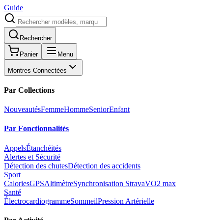
Guide
Rechercher
Panier
Menu
Montres Connectées
Par Collections
Nouveautés
Femme
Homme
Senior
Enfant
Par Fonctionnalités
Appels
Étanchéités
Alertes et Sécurité
Détection des chutes
Détection des accidents
Sport
Calories
GPS
Altimètre
Synchronisation Strava
VO2 max
Santé
Électrocardiogramme
Sommeil
Pression Artérielle