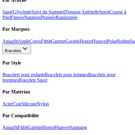
Par Activité
Santé
Glycémie
Suivi du Sommeil
Tension Artérielle
Sport
Course à
Pied
Fitness
Natation
Plongée
Randonnée
Par Marques
Amazfit
Apple
Coros
Fitbit
Garmin
Google
Honor
Huawei
Polar
Redmi
Sa
Bracelets
Par Style
Bracelets pour enfants
Bracelets pour femmes
Bracelets pour
hommes
Bracelets Sport
Par Matériau
Acier
Cuir
Silicone
Nylon
Par Compatibilité
Amazfit
Fitbit
Garmin
Honor
Huawei
Samsung