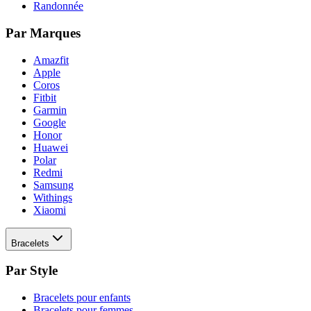
Randonnée
Par Marques
Amazfit
Apple
Coros
Fitbit
Garmin
Google
Honor
Huawei
Polar
Redmi
Samsung
Withings
Xiaomi
Bracelets
Par Style
Bracelets pour enfants
Bracelets pour femmes