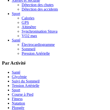
Alertes et Sécurité
Détection des chutes
Détection des accidents
Sport
Calories
GPS
Altimètre
Synchronisation Strava
VO2 max
Santé
Électrocardiogramme
Sommeil
Pression Artérielle
Par Activité
Santé
Glycémie
Suivi du Sommeil
Tension Artérielle
Sport
Course à Pied
Fitness
Natation
Plongée