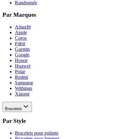
Randonnée
Par Marques
Amazfit
Apple
Coros
Fitbit
Garmin
Google
Honor
Huawei
Polar
Redmi
Samsung
Withings
Xiaomi
Bracelets
Par Style
Bracelets pour enfants
Bracelets pour femmes