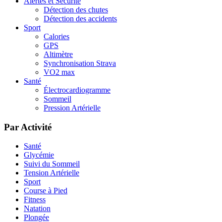
Alertes et Sécurité
Détection des chutes
Détection des accidents
Sport
Calories
GPS
Altimètre
Synchronisation Strava
VO2 max
Santé
Électrocardiogramme
Sommeil
Pression Artérielle
Par Activité
Santé
Glycémie
Suivi du Sommeil
Tension Artérielle
Sport
Course à Pied
Fitness
Natation
Plongée