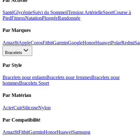
Par Activité
Santé
Glycémie
Suivi du Sommeil
Tension Artérielle
Sport
Course à
Pied
Fitness
Natation
Plongée
Randonnée
Par Marques
Amazfit
Apple
Coros
Fitbit
Garmin
Google
Honor
Huawei
Polar
Redmi
Sa
Bracelets
Par Style
Bracelets pour enfants
Bracelets pour femmes
Bracelets pour
hommes
Bracelets Sport
Par Matériau
Acier
Cuir
Silicone
Nylon
Par Compatibilité
Amazfit
Fitbit
Garmin
Honor
Huawei
Samsung