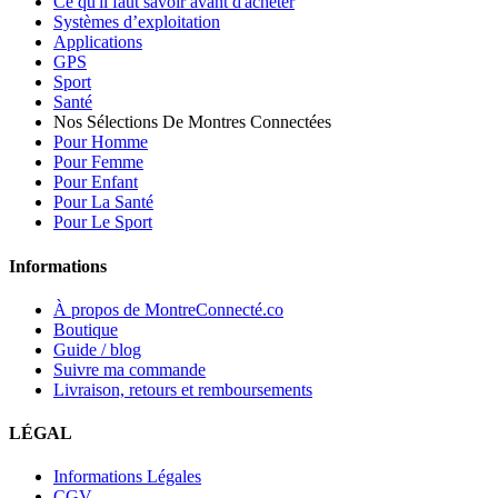
Ce qu'il faut savoir avant d'acheter
Systèmes d’exploitation
Applications
GPS
Sport
Santé
Nos Sélections De Montres Connectées
Pour Homme
Pour Femme
Pour Enfant
Pour La Santé
Pour Le Sport
Informations
À propos de MontreConnecté.co
Boutique
Guide / blog
Suivre ma commande
Livraison, retours et remboursements
LÉGAL
Informations Légales
CGV