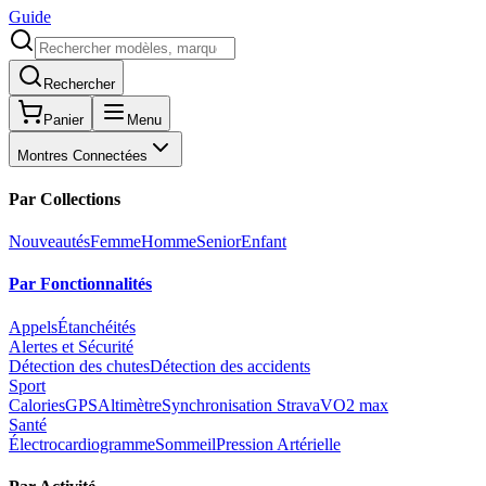
Guide
Rechercher
Panier
Menu
Montres Connectées
Par Collections
Nouveautés
Femme
Homme
Senior
Enfant
Par Fonctionnalités
Appels
Étanchéités
Alertes et Sécurité
Détection des chutes
Détection des accidents
Sport
Calories
GPS
Altimètre
Synchronisation Strava
VO2 max
Santé
Électrocardiogramme
Sommeil
Pression Artérielle