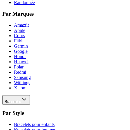
Randonnée
Par Marques
Amazfit
Apple
Coros
Fitbit
Garmin
Google
Honor
Huawei
Polar
Redmi
Samsung
Withings
Xiaomi
Bracelets
Par Style
Bracelets pour enfants
Bracelets pour femmes