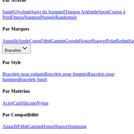
Par Activité
Santé
Glycémie
Suivi du Sommeil
Tension Artérielle
Sport
Course à
Pied
Fitness
Natation
Plongée
Randonnée
Par Marques
Amazfit
Apple
Coros
Fitbit
Garmin
Google
Honor
Huawei
Polar
Redmi
Sa
Bracelets
Par Style
Bracelets pour enfants
Bracelets pour femmes
Bracelets pour
hommes
Bracelets Sport
Par Matériau
Acier
Cuir
Silicone
Nylon
Par Compatibilité
Amazfit
Fitbit
Garmin
Honor
Huawei
Samsung