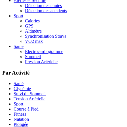
Alertes et Sécurité
Détection des chutes
Détection des accidents
Sport
Calories
GPS
Altimètre
Synchronisation Strava
VO2 max
Santé
Électrocardiogramme
Sommeil
Pression Artérielle
Par Activité
Santé
Glycémie
Suivi du Sommeil
Tension Artérielle
Sport
Course à Pied
Fitness
Natation
Plongée