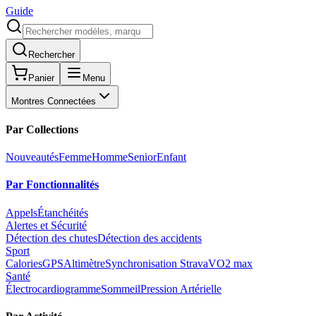
Guide
Rechercher
Panier
Menu
Montres Connectées
Par Collections
Nouveautés
Femme
Homme
Senior
Enfant
Par Fonctionnalités
Appels
Étanchéités
Alertes et Sécurité
Détection des chutes
Détection des accidents
Sport
Calories
GPS
Altimètre
Synchronisation Strava
VO2 max
Santé
Électrocardiogramme
Sommeil
Pression Artérielle