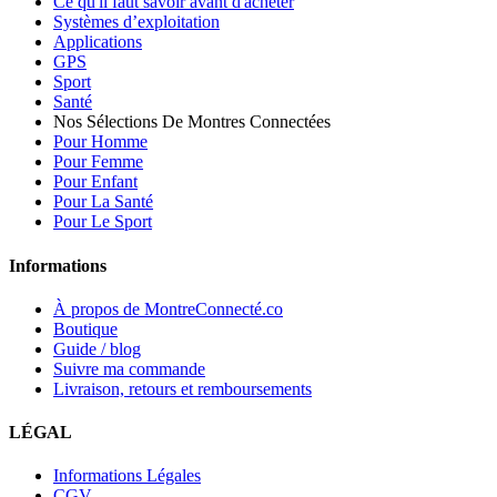
Ce qu'il faut savoir avant d'acheter
Systèmes d’exploitation
Applications
GPS
Sport
Santé
Nos Sélections De Montres Connectées
Pour Homme
Pour Femme
Pour Enfant
Pour La Santé
Pour Le Sport
Informations
À propos de MontreConnecté.co
Boutique
Guide / blog
Suivre ma commande
Livraison, retours et remboursements
LÉGAL
Informations Légales
CGV