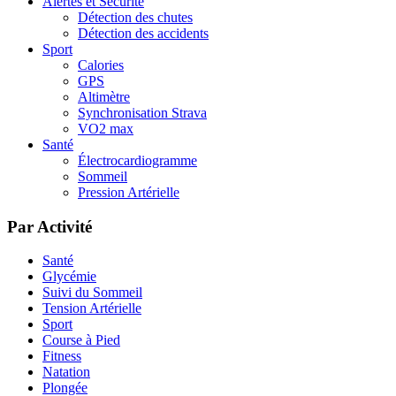
Alertes et Sécurité
Détection des chutes
Détection des accidents
Sport
Calories
GPS
Altimètre
Synchronisation Strava
VO2 max
Santé
Électrocardiogramme
Sommeil
Pression Artérielle
Par Activité
Santé
Glycémie
Suivi du Sommeil
Tension Artérielle
Sport
Course à Pied
Fitness
Natation
Plongée