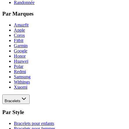
Randonnée
Par Marques
Amazfit
Apple
Coros
Fitbit
Garmin
Google
Honor
Huawei
Polar
Redmi
Samsung
Withings
Xiaomi
Bracelets
Par Style
Bracelets pour enfants
Bracelets pour femmes