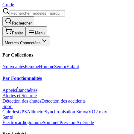
Guide
Rechercher
Panier
Menu
Montres Connectées
Par Collections
Nouveautés
Femme
Homme
Senior
Enfant
Par Fonctionnalités
Appels
Étanchéités
Alertes et Sécurité
Détection des chutes
Détection des accidents
Sport
Calories
GPS
Altimètre
Synchronisation Strava
VO2 max
Santé
Électrocardiogramme
Sommeil
Pression Artérielle