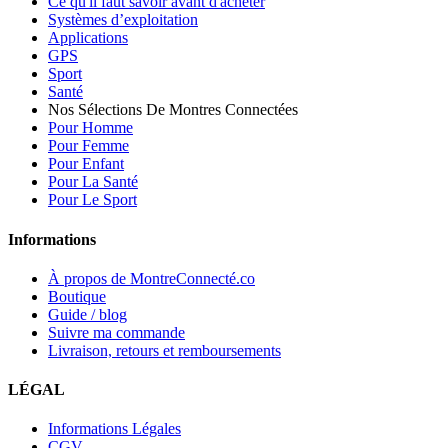
Ce qu'il faut savoir avant d'acheter
Systèmes d’exploitation
Applications
GPS
Sport
Santé
Nos Sélections De Montres Connectées
Pour Homme
Pour Femme
Pour Enfant
Pour La Santé
Pour Le Sport
Informations
À propos de MontreConnecté.co
Boutique
Guide / blog
Suivre ma commande
Livraison, retours et remboursements
LÉGAL
Informations Légales
CGV