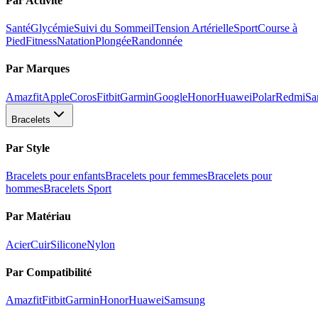
Par Activité
Santé
Glycémie
Suivi du Sommeil
Tension Artérielle
Sport
Course à
Pied
Fitness
Natation
Plongée
Randonnée
Par Marques
Amazfit
Apple
Coros
Fitbit
Garmin
Google
Honor
Huawei
Polar
Redmi
Sa
Bracelets
Par Style
Bracelets pour enfants
Bracelets pour femmes
Bracelets pour
hommes
Bracelets Sport
Par Matériau
Acier
Cuir
Silicone
Nylon
Par Compatibilité
Amazfit
Fitbit
Garmin
Honor
Huawei
Samsung