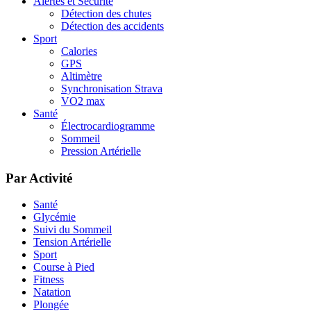
Alertes et Sécurité
Détection des chutes
Détection des accidents
Sport
Calories
GPS
Altimètre
Synchronisation Strava
VO2 max
Santé
Électrocardiogramme
Sommeil
Pression Artérielle
Par Activité
Santé
Glycémie
Suivi du Sommeil
Tension Artérielle
Sport
Course à Pied
Fitness
Natation
Plongée