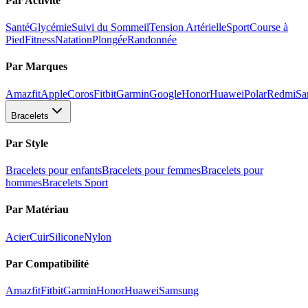
Par Activité
Santé
Glycémie
Suivi du Sommeil
Tension Artérielle
Sport
Course à
Pied
Fitness
Natation
Plongée
Randonnée
Par Marques
Amazfit
Apple
Coros
Fitbit
Garmin
Google
Honor
Huawei
Polar
Redmi
Sa
Bracelets
Par Style
Bracelets pour enfants
Bracelets pour femmes
Bracelets pour
hommes
Bracelets Sport
Par Matériau
Acier
Cuir
Silicone
Nylon
Par Compatibilité
Amazfit
Fitbit
Garmin
Honor
Huawei
Samsung