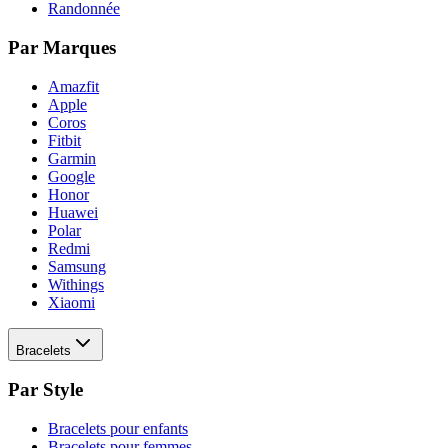
Randonnée
Par Marques
Amazfit
Apple
Coros
Fitbit
Garmin
Google
Honor
Huawei
Polar
Redmi
Samsung
Withings
Xiaomi
Bracelets
Par Style
Bracelets pour enfants
Bracelets pour femmes