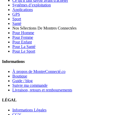
Ce qu'il faut savoir avant d'acheter
Systèmes d’exploitation
Applications
GPS
Sport
Santé
Nos Sélections De Montres Connectées
Pour Homme
Pour Femme
Pour Enfant
Pour La Santé
Pour Le Sport
Informations
À propos de MontreConnecté.co
Boutique
Guide / blog
Suivre ma commande
Livraison, retours et remboursements
LÉGAL
Informations Légales
CGV