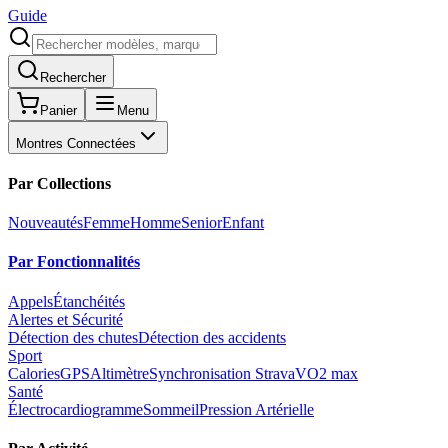
Guide
Rechercher
Panier
Menu
Montres Connectées
Par Collections
Nouveautés
Femme
Homme
Senior
Enfant
Par Fonctionnalités
Appels
Étanchéités
Alertes et Sécurité
Détection des chutes
Détection des accidents
Sport
Calories
GPS
Altimètre
Synchronisation Strava
VO2 max
Santé
Électrocardiogramme
Sommeil
Pression Artérielle