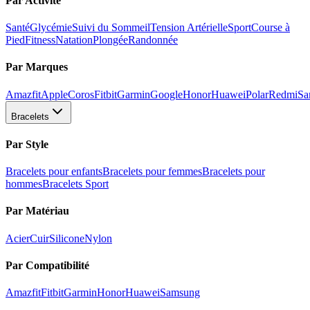
Par Activité
Santé
Glycémie
Suivi du Sommeil
Tension Artérielle
Sport
Course à
Pied
Fitness
Natation
Plongée
Randonnée
Par Marques
Amazfit
Apple
Coros
Fitbit
Garmin
Google
Honor
Huawei
Polar
Redmi
Sa
Bracelets
Par Style
Bracelets pour enfants
Bracelets pour femmes
Bracelets pour
hommes
Bracelets Sport
Par Matériau
Acier
Cuir
Silicone
Nylon
Par Compatibilité
Amazfit
Fitbit
Garmin
Honor
Huawei
Samsung