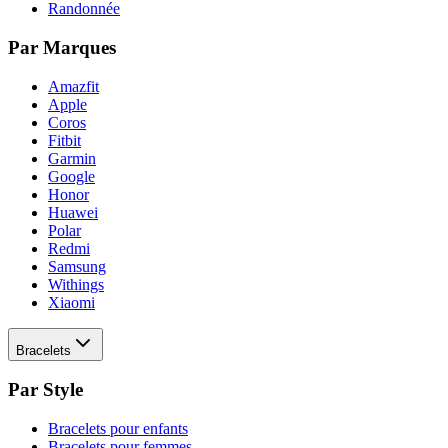
Randonnée
Par Marques
Amazfit
Apple
Coros
Fitbit
Garmin
Google
Honor
Huawei
Polar
Redmi
Samsung
Withings
Xiaomi
Bracelets
Par Style
Bracelets pour enfants
Bracelets pour femmes