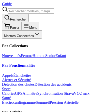
Guide
Rechercher
Panier
Menu
Montres Connectées
Par Collections
Nouveautés
Femme
Homme
Senior
Enfant
Par Fonctionnalités
Appels
Étanchéités
Alertes et Sécurité
Détection des chutes
Détection des accidents
Sport
Calories
GPS
Altimètre
Synchronisation Strava
VO2 max
Santé
Électrocardiogramme
Sommeil
Pression Artérielle