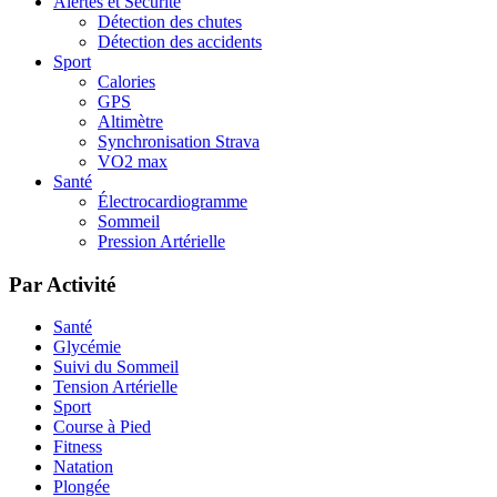
Alertes et Sécurité
Détection des chutes
Détection des accidents
Sport
Calories
GPS
Altimètre
Synchronisation Strava
VO2 max
Santé
Électrocardiogramme
Sommeil
Pression Artérielle
Par Activité
Santé
Glycémie
Suivi du Sommeil
Tension Artérielle
Sport
Course à Pied
Fitness
Natation
Plongée