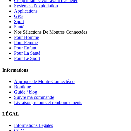
Ce qu'il faut savoir avant d'acheter
Systèmes d’exploitation
Applications
GPS
Sport
Santé
Nos Sélections De Montres Connectées
Pour Homme
Pour Femme
Pour Enfant
Pour La Santé
Pour Le Sport
Informations
À propos de MontreConnecté.co
Boutique
Guide / blog
Suivre ma commande
Livraison, retours et remboursements
LÉGAL
Informations Légales
CGV