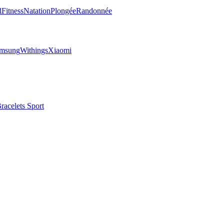
d
Fitness
Natation
Plongée
Randonnée
msung
Withings
Xiaomi
racelets Sport