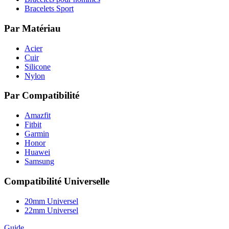
Bracelets Sport
Par Matériau
Acier
Cuir
Silicone
Nylon
Par Compatibilité
Amazfit
Fitbit
Garmin
Honor
Huawei
Samsung
Compatibilité Universelle
20mm Universel
22mm Universel
Guide