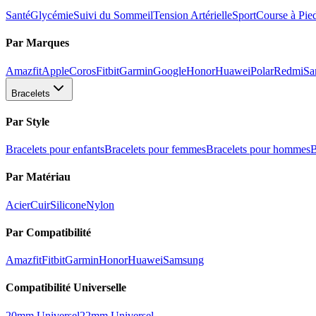
Santé
Glycémie
Suivi du Sommeil
Tension Artérielle
Sport
Course à Pie
Par Marques
Amazfit
Apple
Coros
Fitbit
Garmin
Google
Honor
Huawei
Polar
Redmi
Sa
Bracelets
Par Style
Bracelets pour enfants
Bracelets pour femmes
Bracelets pour hommes
B
Par Matériau
Acier
Cuir
Silicone
Nylon
Par Compatibilité
Amazfit
Fitbit
Garmin
Honor
Huawei
Samsung
Compatibilité Universelle
20mm Universel
22mm Universel