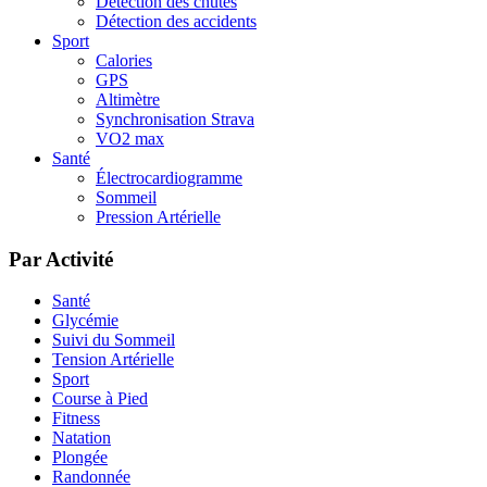
Détection des chutes
Détection des accidents
Sport
Calories
GPS
Altimètre
Synchronisation Strava
VO2 max
Santé
Électrocardiogramme
Sommeil
Pression Artérielle
Par Activité
Santé
Glycémie
Suivi du Sommeil
Tension Artérielle
Sport
Course à Pied
Fitness
Natation
Plongée
Randonnée