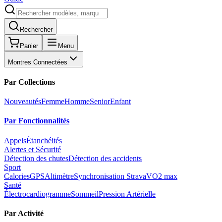
Rechercher
Panier
Menu
Montres Connectées
Par Collections
Nouveautés
Femme
Homme
Senior
Enfant
Par Fonctionnalités
Appels
Étanchéités
Alertes et Sécurité
Détection des chutes
Détection des accidents
Sport
Calories
GPS
Altimètre
Synchronisation Strava
VO2 max
Santé
Électrocardiogramme
Sommeil
Pression Artérielle
Par Activité