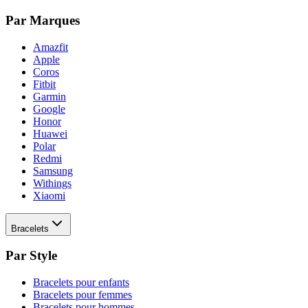
Par Marques
Amazfit
Apple
Coros
Fitbit
Garmin
Google
Honor
Huawei
Polar
Redmi
Samsung
Withings
Xiaomi
Bracelets
Par Style
Bracelets pour enfants
Bracelets pour femmes
Bracelets pour hommes