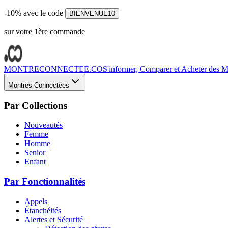
-10% avec le code
BIENVENUE10
sur votre 1ère commande
MONTRECONNECTEE.CO
S'informer, Comparer et Acheter des Mo
Montres Connectées
Par Collections
Nouveautés
Femme
Homme
Senior
Enfant
Par Fonctionnalités
Appels
Étanchéités
Alertes et Sécurité