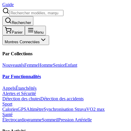
Guide
Rechercher
Panier
Menu
Montres Connectées
Par Collections
Nouveautés
Femme
Homme
Senior
Enfant
Par Fonctionnalités
Appels
Étanchéités
Alertes et Sécurité
Détection des chutes
Détection des accidents
Sport
Calories
GPS
Altimètre
Synchronisation Strava
VO2 max
Santé
Électrocardiogramme
Sommeil
Pression Artérielle