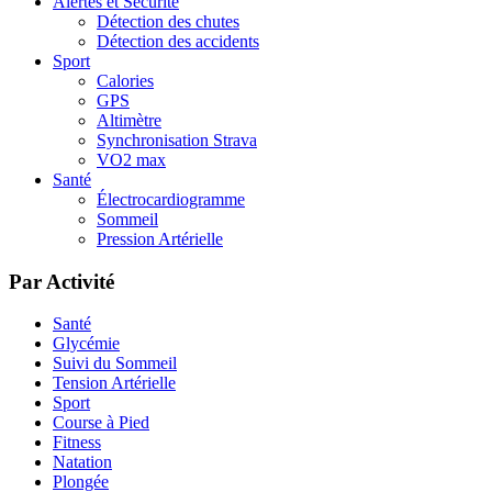
Alertes et Sécurité
Détection des chutes
Détection des accidents
Sport
Calories
GPS
Altimètre
Synchronisation Strava
VO2 max
Santé
Électrocardiogramme
Sommeil
Pression Artérielle
Par Activité
Santé
Glycémie
Suivi du Sommeil
Tension Artérielle
Sport
Course à Pied
Fitness
Natation
Plongée