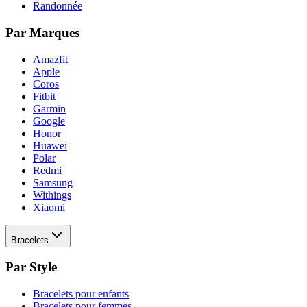
Randonnée
Par Marques
Amazfit
Apple
Coros
Fitbit
Garmin
Google
Honor
Huawei
Polar
Redmi
Samsung
Withings
Xiaomi
Bracelets
Par Style
Bracelets pour enfants
Bracelets pour femmes