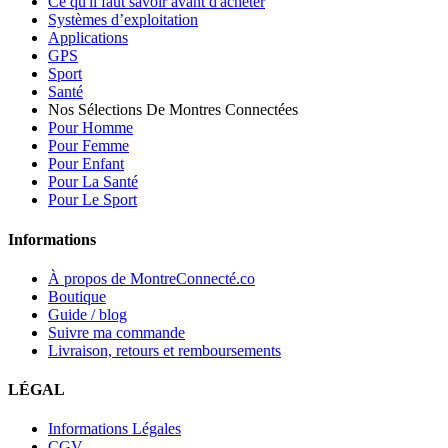
Ce qu'il faut savoir avant d'acheter
Systèmes d’exploitation
Applications
GPS
Sport
Santé
Nos Sélections De Montres Connectées
Pour Homme
Pour Femme
Pour Enfant
Pour La Santé
Pour Le Sport
Informations
À propos de MontreConnecté.co
Boutique
Guide / blog
Suivre ma commande
Livraison, retours et remboursements
LÉGAL
Informations Légales
CGV