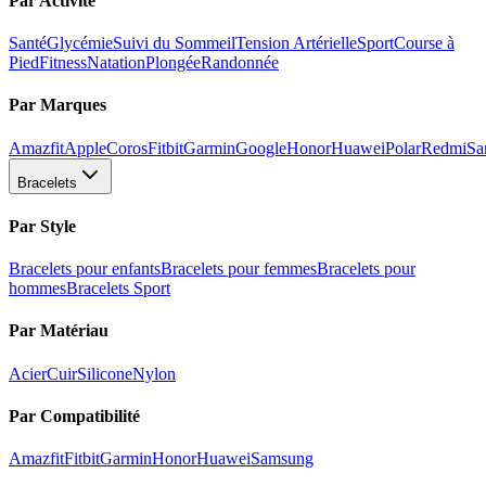
Par Activité
Santé
Glycémie
Suivi du Sommeil
Tension Artérielle
Sport
Course à
Pied
Fitness
Natation
Plongée
Randonnée
Par Marques
Amazfit
Apple
Coros
Fitbit
Garmin
Google
Honor
Huawei
Polar
Redmi
Sa
Bracelets
Par Style
Bracelets pour enfants
Bracelets pour femmes
Bracelets pour
hommes
Bracelets Sport
Par Matériau
Acier
Cuir
Silicone
Nylon
Par Compatibilité
Amazfit
Fitbit
Garmin
Honor
Huawei
Samsung