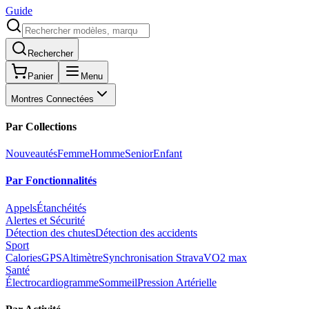
Guide
Rechercher
Panier
Menu
Montres Connectées
Par Collections
Nouveautés
Femme
Homme
Senior
Enfant
Par Fonctionnalités
Appels
Étanchéités
Alertes et Sécurité
Détection des chutes
Détection des accidents
Sport
Calories
GPS
Altimètre
Synchronisation Strava
VO2 max
Santé
Électrocardiogramme
Sommeil
Pression Artérielle