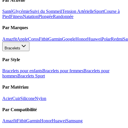
Par Activité
Santé
Glycémie
Suivi du Sommeil
Tension Artérielle
Sport
Course à
Pied
Fitness
Natation
Plongée
Randonnée
Par Marques
Amazfit
Apple
Coros
Fitbit
Garmin
Google
Honor
Huawei
Polar
Redmi
Sa
Bracelets
Par Style
Bracelets pour enfants
Bracelets pour femmes
Bracelets pour
hommes
Bracelets Sport
Par Matériau
Acier
Cuir
Silicone
Nylon
Par Compatibilité
Amazfit
Fitbit
Garmin
Honor
Huawei
Samsung