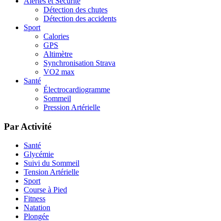
Alertes et Sécurité
Détection des chutes
Détection des accidents
Sport
Calories
GPS
Altimètre
Synchronisation Strava
VO2 max
Santé
Électrocardiogramme
Sommeil
Pression Artérielle
Par Activité
Santé
Glycémie
Suivi du Sommeil
Tension Artérielle
Sport
Course à Pied
Fitness
Natation
Plongée