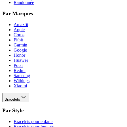
Randonnée
Par Marques
Amazfit
Apple
Coros
Fitbit
Garmin
Google
Honor
Huawei
Polar
Redmi
Samsung
Withings
Xiaomi
Bracelets
Par Style
Bracelets pour enfants
Bracelets pour femmes