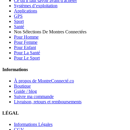
Ce qu'il faut savoir avant d'acheter
Systèmes d’exploitation
Applications
GPS
Sport
Santé
Nos Sélections De Montres Connectées
Pour Homme
Pour Femme
Pour Enfant
Pour La Santé
Pour Le Sport
Informations
À propos de MontreConnecté.co
Boutique
Guide / blog
Suivre ma commande
Livraison, retours et remboursements
LÉGAL
Informations Légales
CGV