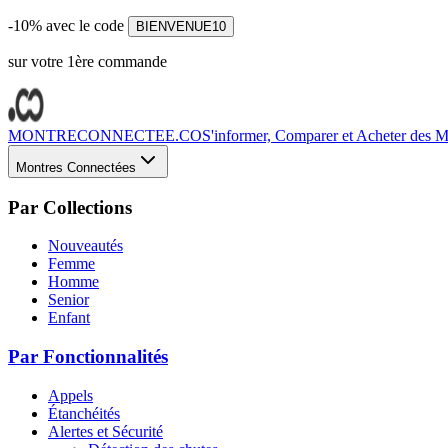
-10% avec le code
BIENVENUE10
sur votre 1ère commande
MONTRECONNECTEE.CO
S'informer, Comparer et Acheter des Mo
Montres Connectées
Par Collections
Nouveautés
Femme
Homme
Senior
Enfant
Par Fonctionnalités
Appels
Étanchéités
Alertes et Sécurité