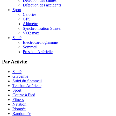
Détection des chutes
Détection des accidents
Sport
Calories
GPS
Altimètre
Synchronisation Strava
VO2 max
Santé
Électrocardiogramme
Sommeil
Pression Artérielle
Par Activité
Santé
Glycémie
Suivi du Sommeil
Tension Artérielle
Sport
Course à Pied
Fitness
Natation
Plongée
Randonnée