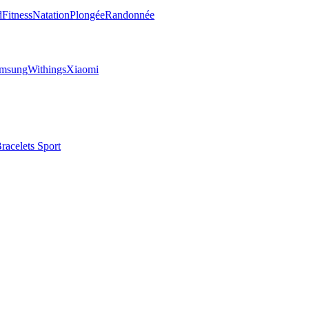
d
Fitness
Natation
Plongée
Randonnée
msung
Withings
Xiaomi
racelets Sport