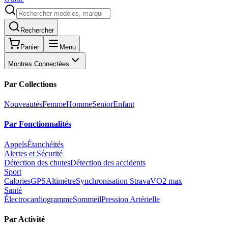
Rechercher
Panier
Menu
Montres Connectées
Par Collections
Nouveautés
Femme
Homme
Senior
Enfant
Par Fonctionnalités
Appels
Étanchéités
Alertes et Sécurité
Détection des chutes
Détection des accidents
Sport
Calories
GPS
Altimètre
Synchronisation Strava
VO2 max
Santé
Électrocardiogramme
Sommeil
Pression Artérielle
Par Activité