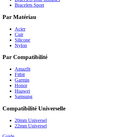
Bracelets Sport
Par Matériau
Acier
Cuir
Silicone
Nylon
Par Compatibilité
Amazfit
Fitbit
Garmin
Honor
Huawei
Samsung
Compatibilité Universelle
20mm Universel
22mm Universel
Guide