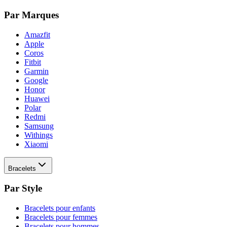
Par Marques
Amazfit
Apple
Coros
Fitbit
Garmin
Google
Honor
Huawei
Polar
Redmi
Samsung
Withings
Xiaomi
Bracelets
Par Style
Bracelets pour enfants
Bracelets pour femmes
Bracelets pour hommes