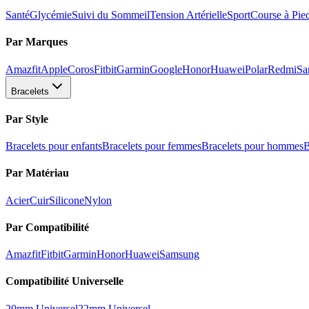
Santé
Glycémie
Suivi du Sommeil
Tension Artérielle
Sport
Course à Pie
Par Marques
Amazfit
Apple
Coros
Fitbit
Garmin
Google
Honor
Huawei
Polar
Redmi
Sa
Bracelets
Par Style
Bracelets pour enfants
Bracelets pour femmes
Bracelets pour hommes
B
Par Matériau
Acier
Cuir
Silicone
Nylon
Par Compatibilité
Amazfit
Fitbit
Garmin
Honor
Huawei
Samsung
Compatibilité Universelle
20mm Universel
22mm Universel