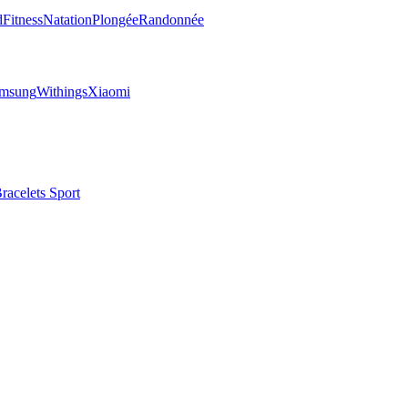
d
Fitness
Natation
Plongée
Randonnée
msung
Withings
Xiaomi
racelets Sport