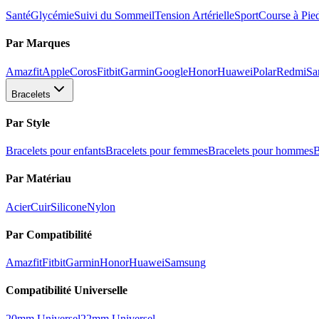
Santé
Glycémie
Suivi du Sommeil
Tension Artérielle
Sport
Course à Pie
Par Marques
Amazfit
Apple
Coros
Fitbit
Garmin
Google
Honor
Huawei
Polar
Redmi
Sa
Bracelets
Par Style
Bracelets pour enfants
Bracelets pour femmes
Bracelets pour hommes
B
Par Matériau
Acier
Cuir
Silicone
Nylon
Par Compatibilité
Amazfit
Fitbit
Garmin
Honor
Huawei
Samsung
Compatibilité Universelle
20mm Universel
22mm Universel