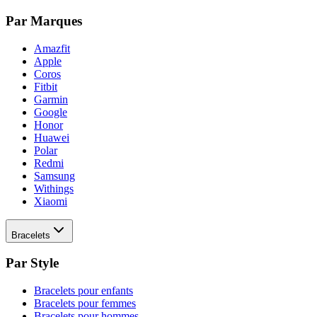
Par Marques
Amazfit
Apple
Coros
Fitbit
Garmin
Google
Honor
Huawei
Polar
Redmi
Samsung
Withings
Xiaomi
Bracelets
Par Style
Bracelets pour enfants
Bracelets pour femmes
Bracelets pour hommes