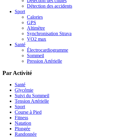
Détection des chutes
Détection des accidents
Sport
Calories
GPS
Altimètre
Synchronisation Strava
VO2 max
Santé
Électrocardiogramme
Sommeil
Pression Artérielle
Par Activité
Santé
Glycémie
Suivi du Sommeil
Tension Artérielle
Sport
Course à Pied
Fitness
Natation
Plongée
Randonnée