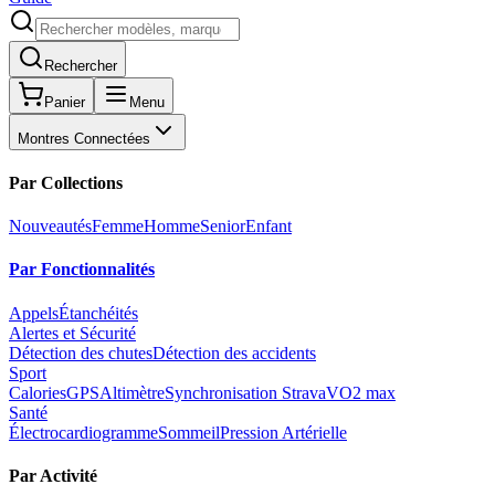
Rechercher
Panier
Menu
Montres Connectées
Par Collections
Nouveautés
Femme
Homme
Senior
Enfant
Par Fonctionnalités
Appels
Étanchéités
Alertes et Sécurité
Détection des chutes
Détection des accidents
Sport
Calories
GPS
Altimètre
Synchronisation Strava
VO2 max
Santé
Électrocardiogramme
Sommeil
Pression Artérielle
Par Activité