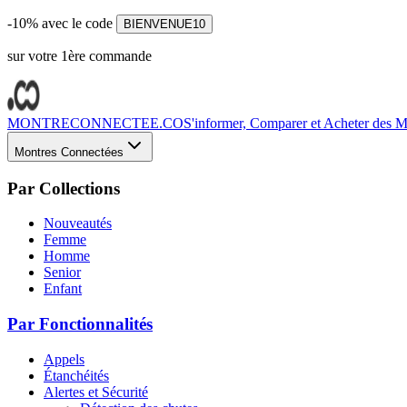
-10% avec le code
BIENVENUE10
sur votre 1ère commande
MONTRECONNECTEE.CO
S'informer, Comparer et Acheter des Mo
Montres Connectées
Par Collections
Nouveautés
Femme
Homme
Senior
Enfant
Par Fonctionnalités
Appels
Étanchéités
Alertes et Sécurité