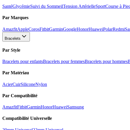
Santé
Glycémie
Suivi du Sommeil
Tension Artérielle
Sport
Course à Pie
Par Marques
Amazfit
Apple
Coros
Fitbit
Garmin
Google
Honor
Huawei
Polar
Redmi
Sa
Bracelets
Par Style
Bracelets pour enfants
Bracelets pour femmes
Bracelets pour hommes
B
Par Matériau
Acier
Cuir
Silicone
Nylon
Par Compatibilité
Amazfit
Fitbit
Garmin
Honor
Huawei
Samsung
Compatibilité Universelle
20mm Universel
22mm Universel