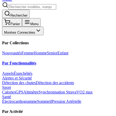
Rechercher
Panier
Menu
Montres Connectées
Par Collections
Nouveautés
Femme
Homme
Senior
Enfant
Par Fonctionnalités
Appels
Étanchéités
Alertes et Sécurité
Détection des chutes
Détection des accidents
Sport
Calories
GPS
Altimètre
Synchronisation Strava
VO2 max
Santé
Électrocardiogramme
Sommeil
Pression Artérielle
Par Activité