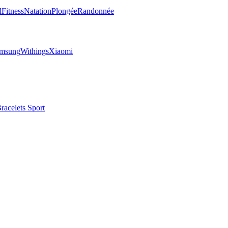
d
Fitness
Natation
Plongée
Randonnée
msung
Withings
Xiaomi
racelets Sport