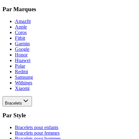
Par Marques
Amazfit
Apple
Coros
Fitbit
Garmin
Google
Honor
Huawei
Polar
Redmi
Samsung
Withings
Xiaomi
Bracelets
Par Style
Bracelets pour enfants
Bracelets pour femmes
Bracelets pour hommes