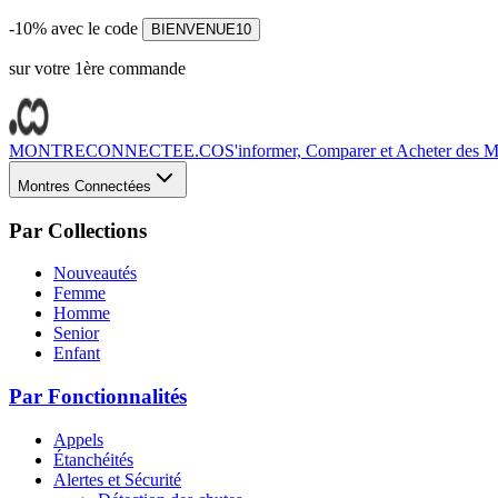
-10% avec le code
BIENVENUE10
sur votre 1ère commande
MONTRECONNECTEE.CO
S'informer, Comparer et Acheter des Mo
Montres Connectées
Par Collections
Nouveautés
Femme
Homme
Senior
Enfant
Par Fonctionnalités
Appels
Étanchéités
Alertes et Sécurité