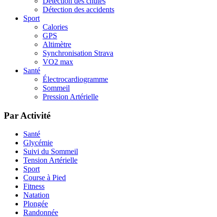
Détection des chutes
Détection des accidents
Sport
Calories
GPS
Altimètre
Synchronisation Strava
VO2 max
Santé
Électrocardiogramme
Sommeil
Pression Artérielle
Par Activité
Santé
Glycémie
Suivi du Sommeil
Tension Artérielle
Sport
Course à Pied
Fitness
Natation
Plongée
Randonnée