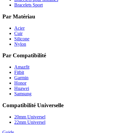
Bracelets Sport
Par Matériau
Acier
Cuir
Silicone
Nylon
Par Compatibilité
Amazfit
Fitbit
Garmin
Honor
Huawei
Samsung
Compatibilité Universelle
20mm Universel
22mm Universel
Guide