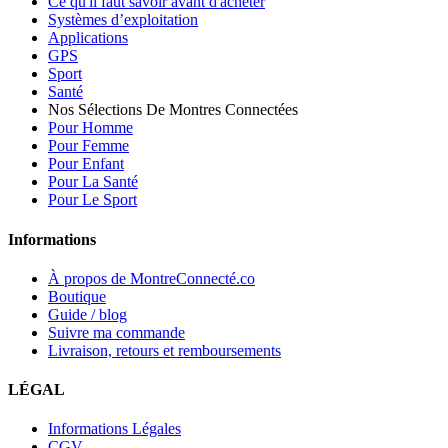
Ce qu'il faut savoir avant d'acheter
Systèmes d’exploitation
Applications
GPS
Sport
Santé
Nos Sélections De Montres Connectées
Pour Homme
Pour Femme
Pour Enfant
Pour La Santé
Pour Le Sport
Informations
À propos de MontreConnecté.co
Boutique
Guide / blog
Suivre ma commande
Livraison, retours et remboursements
LÉGAL
Informations Légales
CGV