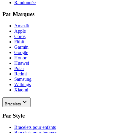
Randonnée
Par Marques
Amazfit
Apple
Coros
Fitbit
Garmin
Google
Honor
Huawei
Polar
Redmi
Samsung
Withings
Xiaomi
Bracelets
Par Style
Bracelets pour enfants
Bracelets pour femmes