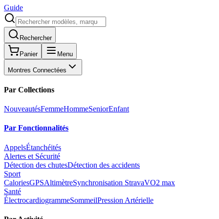
Guide
Rechercher
Panier
Menu
Montres Connectées
Par Collections
Nouveautés
Femme
Homme
Senior
Enfant
Par Fonctionnalités
Appels
Étanchéités
Alertes et Sécurité
Détection des chutes
Détection des accidents
Sport
Calories
GPS
Altimètre
Synchronisation Strava
VO2 max
Santé
Électrocardiogramme
Sommeil
Pression Artérielle