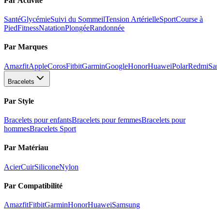
Par Activité
Santé
Glycémie
Suivi du Sommeil
Tension Artérielle
Sport
Course à
Pied
Fitness
Natation
Plongée
Randonnée
Par Marques
Amazfit
Apple
Coros
Fitbit
Garmin
Google
Honor
Huawei
Polar
Redmi
Sa
Bracelets
Par Style
Bracelets pour enfants
Bracelets pour femmes
Bracelets pour
hommes
Bracelets Sport
Par Matériau
Acier
Cuir
Silicone
Nylon
Par Compatibilité
Amazfit
Fitbit
Garmin
Honor
Huawei
Samsung