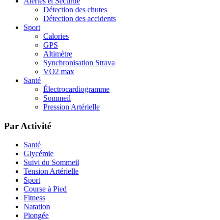
Alertes et Sécurité
Détection des chutes
Détection des accidents
Sport
Calories
GPS
Altimètre
Synchronisation Strava
VO2 max
Santé
Électrocardiogramme
Sommeil
Pression Artérielle
Par Activité
Santé
Glycémie
Suivi du Sommeil
Tension Artérielle
Sport
Course à Pied
Fitness
Natation
Plongée