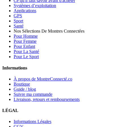
Ce qu'il faut savoir avant d'acheter
Systèmes d’exploitation
Applications
GPS
Sport
Santé
Nos Sélections De Montres Connectées
Pour Homme
Pour Femme
Pour Enfant
Pour La Santé
Pour Le Sport
Informations
À propos de MontreConnecté.co
Boutique
Guide / blog
Suivre ma commande
Livraison, retours et remboursements
LÉGAL
Informations Légales
CGV