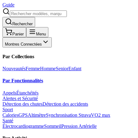
Guide
Rechercher
Panier
Menu
Montres Connectées
Par Collections
Nouveautés
Femme
Homme
Senior
Enfant
Par Fonctionnalités
Appels
Étanchéités
Alertes et Sécurité
Détection des chutes
Détection des accidents
Sport
Calories
GPS
Altimètre
Synchronisation Strava
VO2 max
Santé
Électrocardiogramme
Sommeil
Pression Artérielle