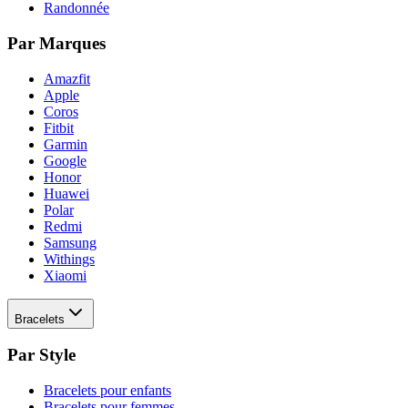
Randonnée
Par Marques
Amazfit
Apple
Coros
Fitbit
Garmin
Google
Honor
Huawei
Polar
Redmi
Samsung
Withings
Xiaomi
Bracelets
Par Style
Bracelets pour enfants
Bracelets pour femmes