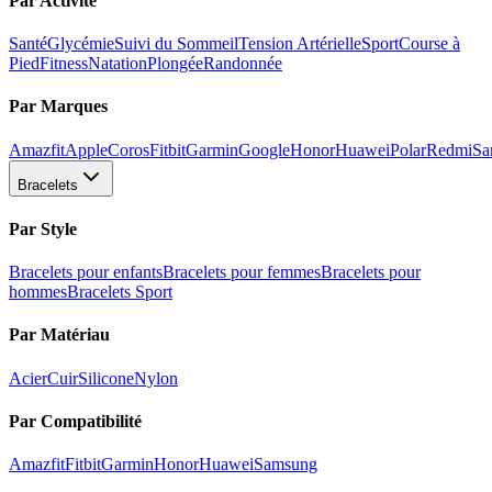
Par Activité
Santé
Glycémie
Suivi du Sommeil
Tension Artérielle
Sport
Course à
Pied
Fitness
Natation
Plongée
Randonnée
Par Marques
Amazfit
Apple
Coros
Fitbit
Garmin
Google
Honor
Huawei
Polar
Redmi
Sa
Bracelets
Par Style
Bracelets pour enfants
Bracelets pour femmes
Bracelets pour
hommes
Bracelets Sport
Par Matériau
Acier
Cuir
Silicone
Nylon
Par Compatibilité
Amazfit
Fitbit
Garmin
Honor
Huawei
Samsung