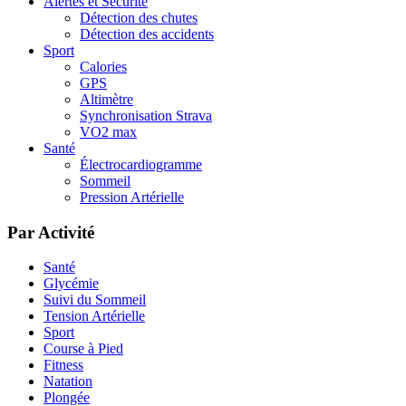
Alertes et Sécurité
Détection des chutes
Détection des accidents
Sport
Calories
GPS
Altimètre
Synchronisation Strava
VO2 max
Santé
Électrocardiogramme
Sommeil
Pression Artérielle
Par Activité
Santé
Glycémie
Suivi du Sommeil
Tension Artérielle
Sport
Course à Pied
Fitness
Natation
Plongée