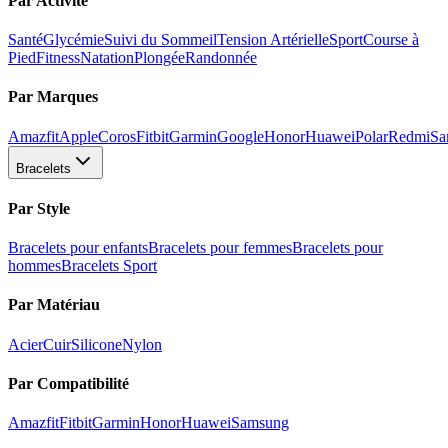
Par Activité
Santé
Glycémie
Suivi du Sommeil
Tension Artérielle
Sport
Course à
Pied
Fitness
Natation
Plongée
Randonnée
Par Marques
Amazfit
Apple
Coros
Fitbit
Garmin
Google
Honor
Huawei
Polar
Redmi
Sa
Bracelets
Par Style
Bracelets pour enfants
Bracelets pour femmes
Bracelets pour
hommes
Bracelets Sport
Par Matériau
Acier
Cuir
Silicone
Nylon
Par Compatibilité
Amazfit
Fitbit
Garmin
Honor
Huawei
Samsung