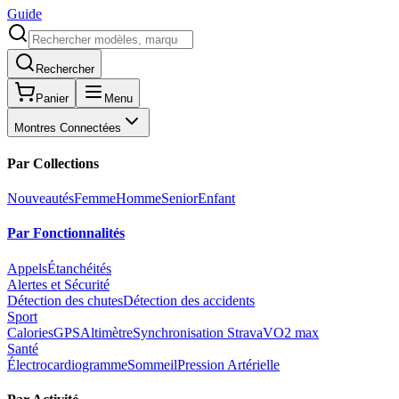
Guide
Rechercher
Panier
Menu
Montres Connectées
Par Collections
Nouveautés
Femme
Homme
Senior
Enfant
Par Fonctionnalités
Appels
Étanchéités
Alertes et Sécurité
Détection des chutes
Détection des accidents
Sport
Calories
GPS
Altimètre
Synchronisation Strava
VO2 max
Santé
Électrocardiogramme
Sommeil
Pression Artérielle