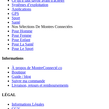
Ce qu'il faut savoir avant d'acheter
Systèmes d’exploitation
Applications
GPS
Sport
Santé
Nos Sélections De Montres Connectées
Pour Homme
Pour Femme
Pour Enfant
Pour La Santé
Pour Le Sport
Informations
À propos de MontreConnecté.co
Boutique
Guide / blog
Suivre ma commande
Livraison, retours et remboursements
LÉGAL
Informations Légales
CGV