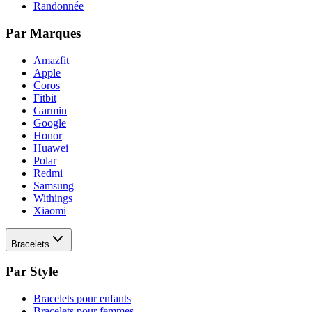
Randonnée
Par Marques
Amazfit
Apple
Coros
Fitbit
Garmin
Google
Honor
Huawei
Polar
Redmi
Samsung
Withings
Xiaomi
Bracelets
Par Style
Bracelets pour enfants
Bracelets pour femmes