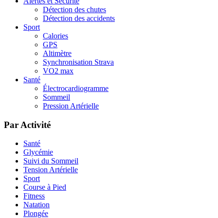
Alertes et Sécurité
Détection des chutes
Détection des accidents
Sport
Calories
GPS
Altimètre
Synchronisation Strava
VO2 max
Santé
Électrocardiogramme
Sommeil
Pression Artérielle
Par Activité
Santé
Glycémie
Suivi du Sommeil
Tension Artérielle
Sport
Course à Pied
Fitness
Natation
Plongée