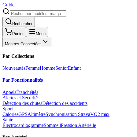
Guide
Rechercher
Panier
Menu
Montres Connectées
Par Collections
Nouveautés
Femme
Homme
Senior
Enfant
Par Fonctionnalités
Appels
Étanchéités
Alertes et Sécurité
Détection des chutes
Détection des accidents
Sport
Calories
GPS
Altimètre
Synchronisation Strava
VO2 max
Santé
Électrocardiogramme
Sommeil
Pression Artérielle