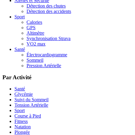
Alertes et Sécurité
Détection des chutes
Détection des accidents
Sport
Calories
GPS
Altimètre
Synchronisation Strava
VO2 max
Santé
Électrocardiogramme
Sommeil
Pression Artérielle
Par Activité
Santé
Glycémie
Suivi du Sommeil
Tension Artérielle
Sport
Course à Pied
Fitness
Natation
Plongée