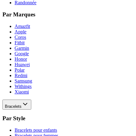
Randonnée
Par Marques
Amazfit
Apple
Coros
Fitbit
Garmin
Google
Honor
Huawei
Polar
Redmi
Samsung
Withings
Xiaomi
Bracelets
Par Style
Bracelets pour enfants
Bracelets pour femmes