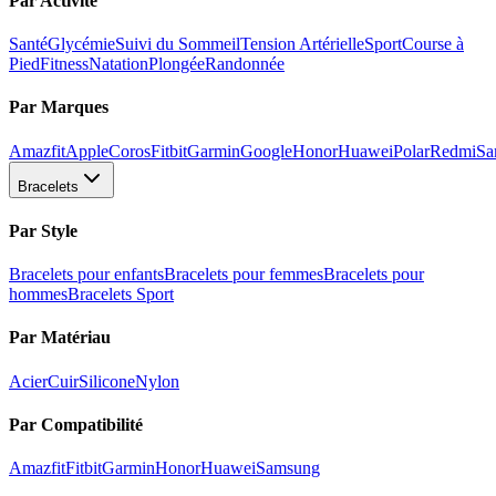
Par Activité
Santé
Glycémie
Suivi du Sommeil
Tension Artérielle
Sport
Course à
Pied
Fitness
Natation
Plongée
Randonnée
Par Marques
Amazfit
Apple
Coros
Fitbit
Garmin
Google
Honor
Huawei
Polar
Redmi
Sa
Bracelets
Par Style
Bracelets pour enfants
Bracelets pour femmes
Bracelets pour
hommes
Bracelets Sport
Par Matériau
Acier
Cuir
Silicone
Nylon
Par Compatibilité
Amazfit
Fitbit
Garmin
Honor
Huawei
Samsung