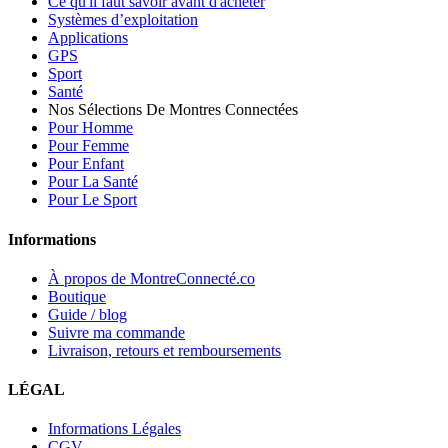
Ce qu'il faut savoir avant d'acheter
Systèmes d’exploitation
Applications
GPS
Sport
Santé
Nos Sélections De Montres Connectées
Pour Homme
Pour Femme
Pour Enfant
Pour La Santé
Pour Le Sport
Informations
À propos de MontreConnecté.co
Boutique
Guide / blog
Suivre ma commande
Livraison, retours et remboursements
LÉGAL
Informations Légales
CGV