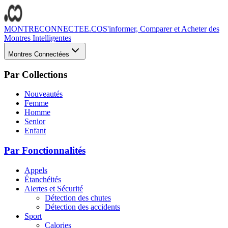
MONTRECONNECTEE.CO
S'informer, Comparer et Acheter des
Montres Intelligentes
Montres Connectées
Par Collections
Nouveautés
Femme
Homme
Senior
Enfant
Par Fonctionnalités
Appels
Étanchéités
Alertes et Sécurité
Détection des chutes
Détection des accidents
Sport
Calories