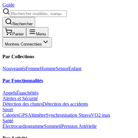
Guide
Rechercher
Panier
Menu
Montres Connectées
Par Collections
Nouveautés
Femme
Homme
Senior
Enfant
Par Fonctionnalités
Appels
Étanchéités
Alertes et Sécurité
Détection des chutes
Détection des accidents
Sport
Calories
GPS
Altimètre
Synchronisation Strava
VO2 max
Santé
Électrocardiogramme
Sommeil
Pression Artérielle