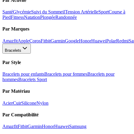
Par Activité
Santé
Glycémie
Suivi du Sommeil
Tension Artérielle
Sport
Course à
Pied
Fitness
Natation
Plongée
Randonnée
Par Marques
Amazfit
Apple
Coros
Fitbit
Garmin
Google
Honor
Huawei
Polar
Redmi
Sa
Bracelets
Par Style
Bracelets pour enfants
Bracelets pour femmes
Bracelets pour
hommes
Bracelets Sport
Par Matériau
Acier
Cuir
Silicone
Nylon
Par Compatibilité
Amazfit
Fitbit
Garmin
Honor
Huawei
Samsung