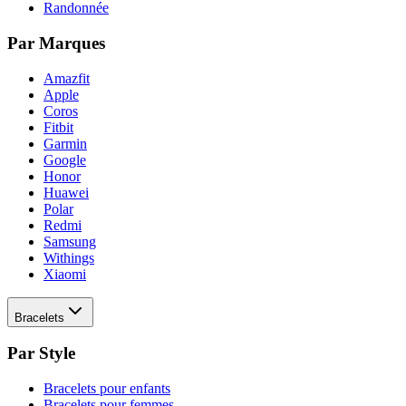
Randonnée
Par Marques
Amazfit
Apple
Coros
Fitbit
Garmin
Google
Honor
Huawei
Polar
Redmi
Samsung
Withings
Xiaomi
Bracelets
Par Style
Bracelets pour enfants
Bracelets pour femmes