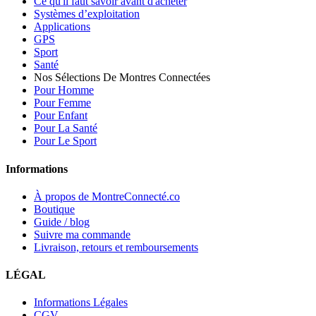
Ce qu'il faut savoir avant d'acheter
Systèmes d’exploitation
Applications
GPS
Sport
Santé
Nos Sélections De Montres Connectées
Pour Homme
Pour Femme
Pour Enfant
Pour La Santé
Pour Le Sport
Informations
À propos de MontreConnecté.co
Boutique
Guide / blog
Suivre ma commande
Livraison, retours et remboursements
LÉGAL
Informations Légales
CGV