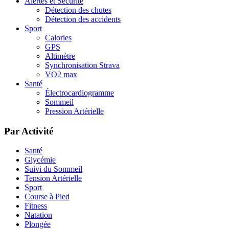
Alertes et Sécurité
Détection des chutes
Détection des accidents
Sport
Calories
GPS
Altimètre
Synchronisation Strava
VO2 max
Santé
Électrocardiogramme
Sommeil
Pression Artérielle
Par Activité
Santé
Glycémie
Suivi du Sommeil
Tension Artérielle
Sport
Course à Pied
Fitness
Natation
Plongée