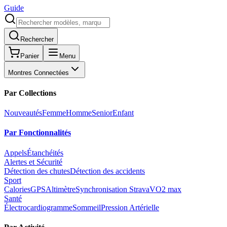
Guide
Rechercher
Panier
Menu
Montres Connectées
Par Collections
Nouveautés
Femme
Homme
Senior
Enfant
Par Fonctionnalités
Appels
Étanchéités
Alertes et Sécurité
Détection des chutes
Détection des accidents
Sport
Calories
GPS
Altimètre
Synchronisation Strava
VO2 max
Santé
Électrocardiogramme
Sommeil
Pression Artérielle