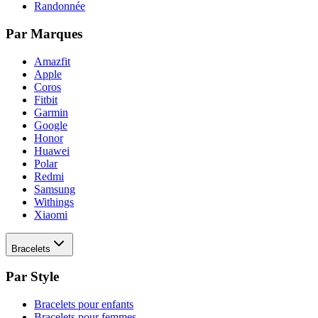
Randonnée
Par Marques
Amazfit
Apple
Coros
Fitbit
Garmin
Google
Honor
Huawei
Polar
Redmi
Samsung
Withings
Xiaomi
Bracelets
Par Style
Bracelets pour enfants
Bracelets pour femmes