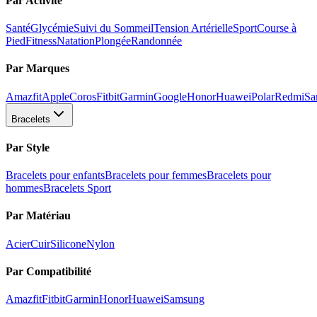
Par Activité
Santé
Glycémie
Suivi du Sommeil
Tension Artérielle
Sport
Course à
Pied
Fitness
Natation
Plongée
Randonnée
Par Marques
Amazfit
Apple
Coros
Fitbit
Garmin
Google
Honor
Huawei
Polar
Redmi
Sa
Bracelets
Par Style
Bracelets pour enfants
Bracelets pour femmes
Bracelets pour
hommes
Bracelets Sport
Par Matériau
Acier
Cuir
Silicone
Nylon
Par Compatibilité
Amazfit
Fitbit
Garmin
Honor
Huawei
Samsung