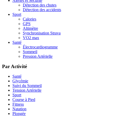
Alertes et Sécurité
Détection des chutes
Détection des accidents
Sport
Calories
GPS
Altimètre
Synchronisation Strava
VO2 max
Santé
Électrocardiogramme
Sommeil
Pression Artérielle
Par Activité
Santé
Glycémie
Suivi du Sommeil
Tension Artérielle
Sport
Course à Pied
Fitness
Natation
Plongée