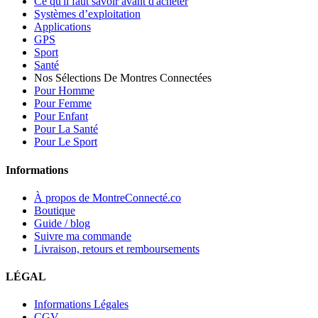
Ce qu'il faut savoir avant d'acheter
Systèmes d’exploitation
Applications
GPS
Sport
Santé
Nos Sélections De Montres Connectées
Pour Homme
Pour Femme
Pour Enfant
Pour La Santé
Pour Le Sport
Informations
À propos de MontreConnecté.co
Boutique
Guide / blog
Suivre ma commande
Livraison, retours et remboursements
LÉGAL
Informations Légales
CGV