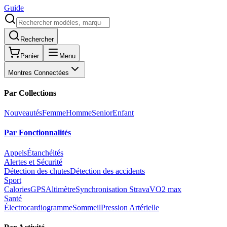
Guide
Rechercher
Panier
Menu
Montres Connectées
Par Collections
Nouveautés
Femme
Homme
Senior
Enfant
Par Fonctionnalités
Appels
Étanchéités
Alertes et Sécurité
Détection des chutes
Détection des accidents
Sport
Calories
GPS
Altimètre
Synchronisation Strava
VO2 max
Santé
Électrocardiogramme
Sommeil
Pression Artérielle