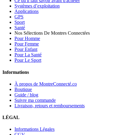
Ce qu'il faut savoir avant d'acheter
Systèmes d’exploitation
Applications
GPS
Sport
Santé
Nos Sélections De Montres Connectées
Pour Homme
Pour Femme
Pour Enfant
Pour La Santé
Pour Le Sport
Informations
À propos de MontreConnecté.co
Boutique
Guide / blog
Suivre ma commande
Livraison, retours et remboursements
LÉGAL
Informations Légales
CGV