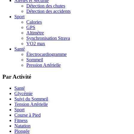
Alertes et Sécurité
Détection des chutes
Détection des accidents
Sport
Calories
GPS
Altimètre
Synchronisation Strava
VO2 max
Santé
Électrocardiogramme
Sommeil
Pression Artérielle
Par Activité
Santé
Glycémie
Suivi du Sommeil
Tension Artérielle
Sport
Course à Pied
Fitness
Natation
Plongée