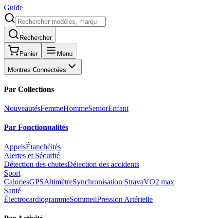
Guide
Rechercher
Panier
Menu
Montres Connectées
Par Collections
Nouveautés
Femme
Homme
Senior
Enfant
Par Fonctionnalités
Appels
Étanchéités
Alertes et Sécurité
Détection des chutes
Détection des accidents
Sport
Calories
GPS
Altimètre
Synchronisation Strava
VO2 max
Santé
Électrocardiogramme
Sommeil
Pression Artérielle