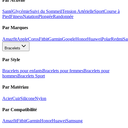
Par Activité
Santé
Glycémie
Suivi du Sommeil
Tension Artérielle
Sport
Course à
Pied
Fitness
Natation
Plongée
Randonnée
Par Marques
Amazfit
Apple
Coros
Fitbit
Garmin
Google
Honor
Huawei
Polar
Redmi
Sa
Bracelets
Par Style
Bracelets pour enfants
Bracelets pour femmes
Bracelets pour
hommes
Bracelets Sport
Par Matériau
Acier
Cuir
Silicone
Nylon
Par Compatibilité
Amazfit
Fitbit
Garmin
Honor
Huawei
Samsung