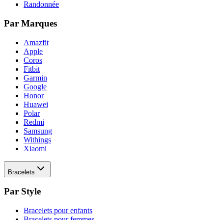
Randonnée
Par Marques
Amazfit
Apple
Coros
Fitbit
Garmin
Google
Honor
Huawei
Polar
Redmi
Samsung
Withings
Xiaomi
Bracelets
Par Style
Bracelets pour enfants
Bracelets pour femmes