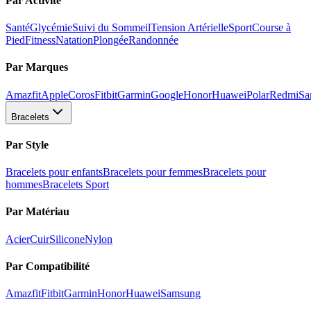
Par Activité
Santé
Glycémie
Suivi du Sommeil
Tension Artérielle
Sport
Course à
Pied
Fitness
Natation
Plongée
Randonnée
Par Marques
Amazfit
Apple
Coros
Fitbit
Garmin
Google
Honor
Huawei
Polar
Redmi
Sa
Bracelets
Par Style
Bracelets pour enfants
Bracelets pour femmes
Bracelets pour
hommes
Bracelets Sport
Par Matériau
Acier
Cuir
Silicone
Nylon
Par Compatibilité
Amazfit
Fitbit
Garmin
Honor
Huawei
Samsung