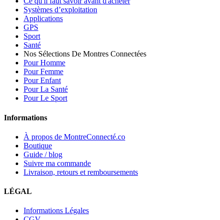
Ce qu'il faut savoir avant d'acheter
Systèmes d’exploitation
Applications
GPS
Sport
Santé
Nos Sélections De Montres Connectées
Pour Homme
Pour Femme
Pour Enfant
Pour La Santé
Pour Le Sport
Informations
À propos de MontreConnecté.co
Boutique
Guide / blog
Suivre ma commande
Livraison, retours et remboursements
LÉGAL
Informations Légales
CGV