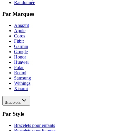
Randonnée
Par Marques
Amazfit
Apple
Coros
Fitbit
Garmin
Google
Honor
Huawei
Polar
Redmi
Samsung
Withings
Xiaomi
Bracelets
Par Style
Bracelets pour enfants
Bracelets pour femmes