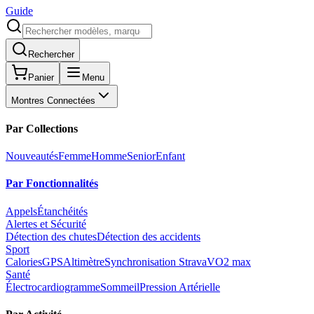
Guide
Rechercher
Panier
Menu
Montres Connectées
Par Collections
Nouveautés
Femme
Homme
Senior
Enfant
Par Fonctionnalités
Appels
Étanchéités
Alertes et Sécurité
Détection des chutes
Détection des accidents
Sport
Calories
GPS
Altimètre
Synchronisation Strava
VO2 max
Santé
Électrocardiogramme
Sommeil
Pression Artérielle