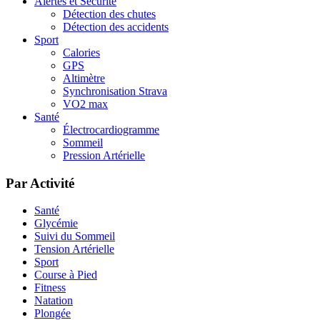
Alertes et Sécurité
Détection des chutes
Détection des accidents
Sport
Calories
GPS
Altimètre
Synchronisation Strava
VO2 max
Santé
Électrocardiogramme
Sommeil
Pression Artérielle
Par Activité
Santé
Glycémie
Suivi du Sommeil
Tension Artérielle
Sport
Course à Pied
Fitness
Natation
Plongée