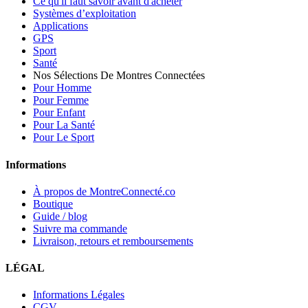
Ce qu'il faut savoir avant d'acheter
Systèmes d’exploitation
Applications
GPS
Sport
Santé
Nos Sélections De Montres Connectées
Pour Homme
Pour Femme
Pour Enfant
Pour La Santé
Pour Le Sport
Informations
À propos de MontreConnecté.co
Boutique
Guide / blog
Suivre ma commande
Livraison, retours et remboursements
LÉGAL
Informations Légales
CGV