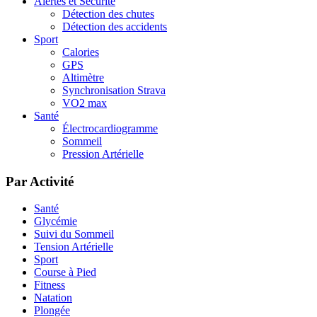
Alertes et Sécurité
Détection des chutes
Détection des accidents
Sport
Calories
GPS
Altimètre
Synchronisation Strava
VO2 max
Santé
Électrocardiogramme
Sommeil
Pression Artérielle
Par Activité
Santé
Glycémie
Suivi du Sommeil
Tension Artérielle
Sport
Course à Pied
Fitness
Natation
Plongée