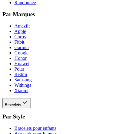
Randonnée
Par Marques
Amazfit
Apple
Coros
Fitbit
Garmin
Google
Honor
Huawei
Polar
Redmi
Samsung
Withings
Xiaomi
Bracelets
Par Style
Bracelets pour enfants
Bracelets pour femmes