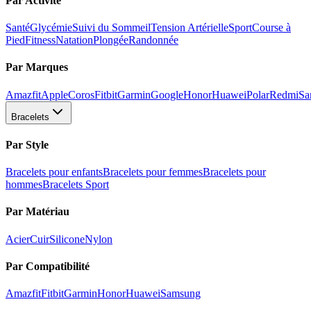
Par Activité
Santé
Glycémie
Suivi du Sommeil
Tension Artérielle
Sport
Course à
Pied
Fitness
Natation
Plongée
Randonnée
Par Marques
Amazfit
Apple
Coros
Fitbit
Garmin
Google
Honor
Huawei
Polar
Redmi
Sa
Bracelets
Par Style
Bracelets pour enfants
Bracelets pour femmes
Bracelets pour
hommes
Bracelets Sport
Par Matériau
Acier
Cuir
Silicone
Nylon
Par Compatibilité
Amazfit
Fitbit
Garmin
Honor
Huawei
Samsung