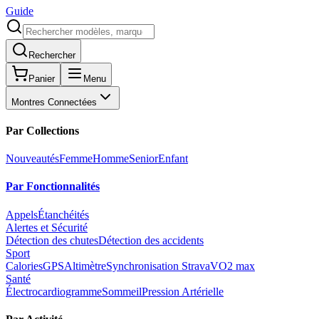
Guide
Rechercher
Panier
Menu
Montres Connectées
Par Collections
Nouveautés
Femme
Homme
Senior
Enfant
Par Fonctionnalités
Appels
Étanchéités
Alertes et Sécurité
Détection des chutes
Détection des accidents
Sport
Calories
GPS
Altimètre
Synchronisation Strava
VO2 max
Santé
Électrocardiogramme
Sommeil
Pression Artérielle