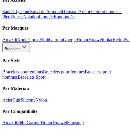
Par Activité
Santé
Glycémie
Suivi du Sommeil
Tension Artérielle
Sport
Course à
Pied
Fitness
Natation
Plongée
Randonnée
Par Marques
Amazfit
Apple
Coros
Fitbit
Garmin
Google
Honor
Huawei
Polar
Redmi
Sa
Bracelets
Par Style
Bracelets pour enfants
Bracelets pour femmes
Bracelets pour
hommes
Bracelets Sport
Par Matériau
Acier
Cuir
Silicone
Nylon
Par Compatibilité
Amazfit
Fitbit
Garmin
Honor
Huawei
Samsung