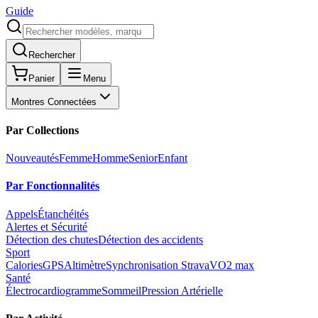
Guide
Rechercher
Panier
Menu
Montres Connectées
Par Collections
Nouveautés
Femme
Homme
Senior
Enfant
Par Fonctionnalités
Appels
Étanchéités
Alertes et Sécurité
Détection des chutes
Détection des accidents
Sport
Calories
GPS
Altimètre
Synchronisation Strava
VO2 max
Santé
Électrocardiogramme
Sommeil
Pression Artérielle