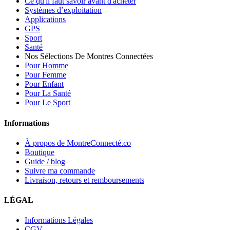
Ce qu'il faut savoir avant d'acheter
Systèmes d’exploitation
Applications
GPS
Sport
Santé
Nos Sélections De Montres Connectées
Pour Homme
Pour Femme
Pour Enfant
Pour La Santé
Pour Le Sport
Informations
À propos de MontreConnecté.co
Boutique
Guide / blog
Suivre ma commande
Livraison, retours et remboursements
LÉGAL
Informations Légales
CGV