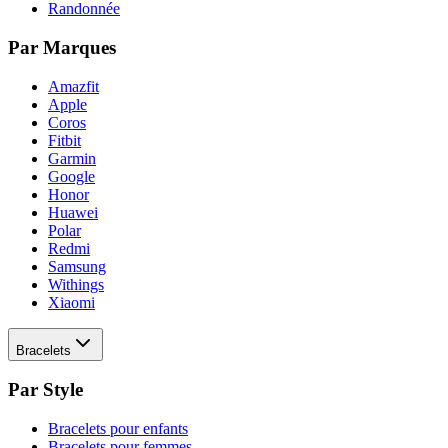
Randonnée
Par Marques
Amazfit
Apple
Coros
Fitbit
Garmin
Google
Honor
Huawei
Polar
Redmi
Samsung
Withings
Xiaomi
Bracelets
Par Style
Bracelets pour enfants
Bracelets pour femmes