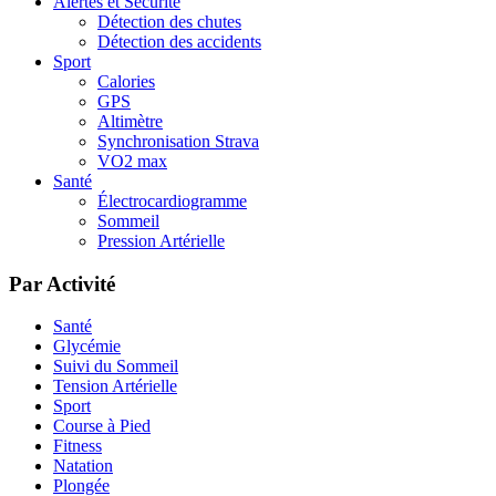
Alertes et Sécurité
Détection des chutes
Détection des accidents
Sport
Calories
GPS
Altimètre
Synchronisation Strava
VO2 max
Santé
Électrocardiogramme
Sommeil
Pression Artérielle
Par Activité
Santé
Glycémie
Suivi du Sommeil
Tension Artérielle
Sport
Course à Pied
Fitness
Natation
Plongée