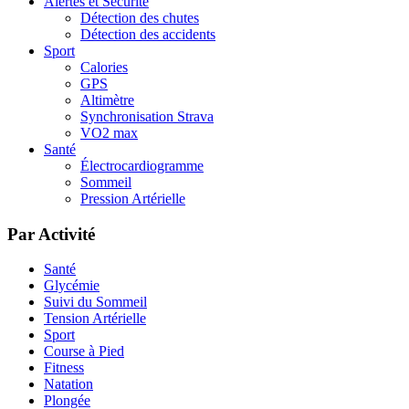
Alertes et Sécurité
Détection des chutes
Détection des accidents
Sport
Calories
GPS
Altimètre
Synchronisation Strava
VO2 max
Santé
Électrocardiogramme
Sommeil
Pression Artérielle
Par Activité
Santé
Glycémie
Suivi du Sommeil
Tension Artérielle
Sport
Course à Pied
Fitness
Natation
Plongée