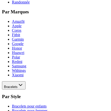
Randonnée
Par Marques
Amazfit
Apple
Coros
Fitbit
Garmin
Google
Honor
Huawei
Polar
Redmi
Samsung
Withings
Xiaomi
Bracelets
Par Style
Bracelets pour enfants
Bracelets pour femmes