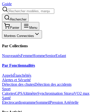
Guide
Rechercher
Panier
Menu
Montres Connectées
Par Collections
Nouveautés
Femme
Homme
Senior
Enfant
Par Fonctionnalités
Appels
Étanchéités
Alertes et Sécurité
Détection des chutes
Détection des accidents
Sport
Calories
GPS
Altimètre
Synchronisation Strava
VO2 max
Santé
Électrocardiogramme
Sommeil
Pression Artérielle