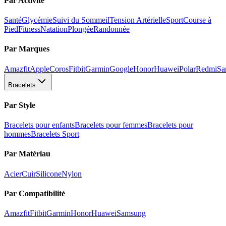
Par Activité
Santé
Glycémie
Suivi du Sommeil
Tension Artérielle
Sport
Course à
Pied
Fitness
Natation
Plongée
Randonnée
Par Marques
Amazfit
Apple
Coros
Fitbit
Garmin
Google
Honor
Huawei
Polar
Redmi
Sa
Bracelets
Par Style
Bracelets pour enfants
Bracelets pour femmes
Bracelets pour
hommes
Bracelets Sport
Par Matériau
Acier
Cuir
Silicone
Nylon
Par Compatibilité
Amazfit
Fitbit
Garmin
Honor
Huawei
Samsung