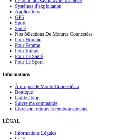
Ce qu'il faut savoir avant d'acheter
Systèmes d’exploitation
Applications
GPS
Sport
Santé
Nos Sélections De Montres Connectées
Pour Homme
Pour Femme
Pour Enfant
Pour La Santé
Pour Le Sport
Informations
À propos de MontreConnecté.co
Boutique
Guide / blog
Suivre ma commande
Livraison, retours et remboursements
LÉGAL
Informations Légales
CGV