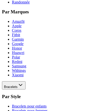
Randonnée
Par Marques
Amazfit
Apple
Coros
Fitbit
Garmin
Google
Honor
Huawei
Polar
Redmi
Samsung
Withings
Xiaomi
Bracelets
Par Style
Bracelets pour enfants
Bracelets pour femmes