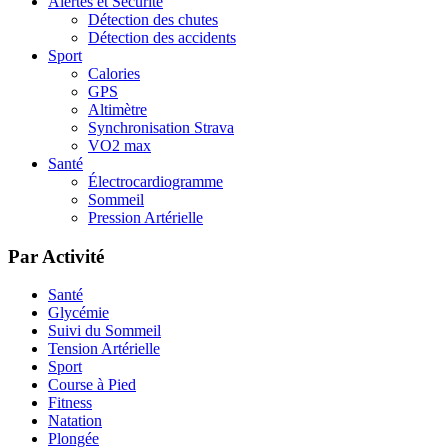
Alertes et Sécurité
Détection des chutes
Détection des accidents
Sport
Calories
GPS
Altimètre
Synchronisation Strava
VO2 max
Santé
Électrocardiogramme
Sommeil
Pression Artérielle
Par Activité
Santé
Glycémie
Suivi du Sommeil
Tension Artérielle
Sport
Course à Pied
Fitness
Natation
Plongée