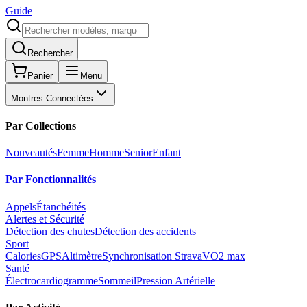
Guide
Rechercher
Panier
Menu
Montres Connectées
Par Collections
Nouveautés
Femme
Homme
Senior
Enfant
Par Fonctionnalités
Appels
Étanchéités
Alertes et Sécurité
Détection des chutes
Détection des accidents
Sport
Calories
GPS
Altimètre
Synchronisation Strava
VO2 max
Santé
Électrocardiogramme
Sommeil
Pression Artérielle