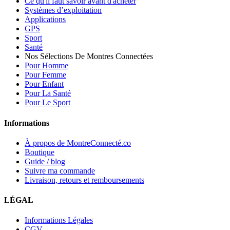
Ce qu'il faut savoir avant d'acheter
Systèmes d’exploitation
Applications
GPS
Sport
Santé
Nos Sélections De Montres Connectées
Pour Homme
Pour Femme
Pour Enfant
Pour La Santé
Pour Le Sport
Informations
À propos de MontreConnecté.co
Boutique
Guide / blog
Suivre ma commande
Livraison, retours et remboursements
LÉGAL
Informations Légales
CGV