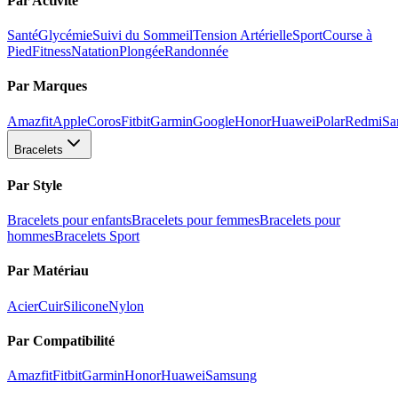
Par Activité
Santé
Glycémie
Suivi du Sommeil
Tension Artérielle
Sport
Course à
Pied
Fitness
Natation
Plongée
Randonnée
Par Marques
Amazfit
Apple
Coros
Fitbit
Garmin
Google
Honor
Huawei
Polar
Redmi
Sa
Bracelets
Par Style
Bracelets pour enfants
Bracelets pour femmes
Bracelets pour
hommes
Bracelets Sport
Par Matériau
Acier
Cuir
Silicone
Nylon
Par Compatibilité
Amazfit
Fitbit
Garmin
Honor
Huawei
Samsung