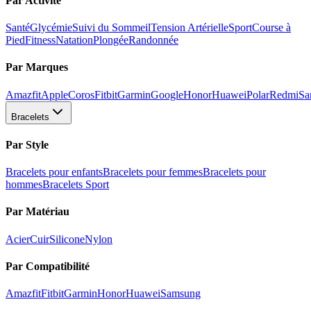
Par Activité
Santé
Glycémie
Suivi du Sommeil
Tension Artérielle
Sport
Course à
Pied
Fitness
Natation
Plongée
Randonnée
Par Marques
Amazfit
Apple
Coros
Fitbit
Garmin
Google
Honor
Huawei
Polar
Redmi
Sa
Bracelets
Par Style
Bracelets pour enfants
Bracelets pour femmes
Bracelets pour
hommes
Bracelets Sport
Par Matériau
Acier
Cuir
Silicone
Nylon
Par Compatibilité
Amazfit
Fitbit
Garmin
Honor
Huawei
Samsung