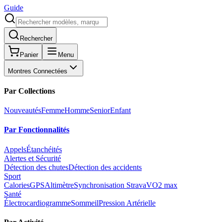
Guide
Rechercher
Panier
Menu
Montres Connectées
Par Collections
Nouveautés
Femme
Homme
Senior
Enfant
Par Fonctionnalités
Appels
Étanchéités
Alertes et Sécurité
Détection des chutes
Détection des accidents
Sport
Calories
GPS
Altimètre
Synchronisation Strava
VO2 max
Santé
Électrocardiogramme
Sommeil
Pression Artérielle