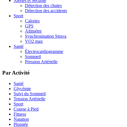
Alertes et Sécurité
Détection des chutes
Détection des accidents
Sport
Calories
GPS
Altimètre
Synchronisation Strava
VO2 max
Santé
Électrocardiogramme
Sommeil
Pression Artérielle
Par Activité
Santé
Glycémie
Suivi du Sommeil
Tension Artérielle
Sport
Course à Pied
Fitness
Natation
Plongée