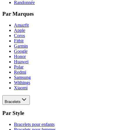
Randonnée
Par Marques
Amazfit
Apple
Coros
Fitbit
Garmin
Google
Honor
Huawei
Polar
Redmi
Samsung
Withings
Xiaomi
Bracelets
Par Style
Bracelets pour enfants
Bracelets pour femmes