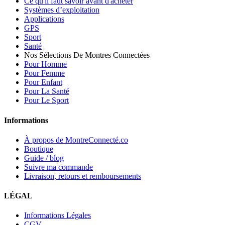
Ce qu'il faut savoir avant d'acheter
Systèmes d’exploitation
Applications
GPS
Sport
Santé
Nos Sélections De Montres Connectées
Pour Homme
Pour Femme
Pour Enfant
Pour La Santé
Pour Le Sport
Informations
À propos de MontreConnecté.co
Boutique
Guide / blog
Suivre ma commande
Livraison, retours et remboursements
LÉGAL
Informations Légales
CGV