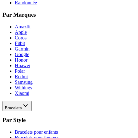
Randonnée
Par Marques
Amazfit
Apple
Coros
Fitbit
Garmin
Google
Honor
Huawei
Polar
Redmi
Samsung
Withings
Xiaomi
Bracelets
Par Style
Bracelets pour enfants
Bracelets pour femmes