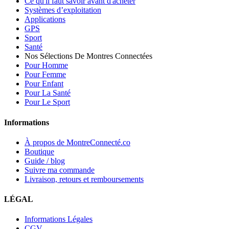
Ce qu'il faut savoir avant d'acheter
Systèmes d’exploitation
Applications
GPS
Sport
Santé
Nos Sélections De Montres Connectées
Pour Homme
Pour Femme
Pour Enfant
Pour La Santé
Pour Le Sport
Informations
À propos de MontreConnecté.co
Boutique
Guide / blog
Suivre ma commande
Livraison, retours et remboursements
LÉGAL
Informations Légales
CGV