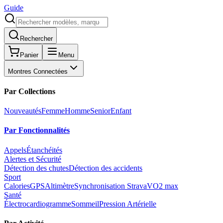
Guide
Rechercher
Panier
Menu
Montres Connectées
Par Collections
Nouveautés
Femme
Homme
Senior
Enfant
Par Fonctionnalités
Appels
Étanchéités
Alertes et Sécurité
Détection des chutes
Détection des accidents
Sport
Calories
GPS
Altimètre
Synchronisation Strava
VO2 max
Santé
Électrocardiogramme
Sommeil
Pression Artérielle