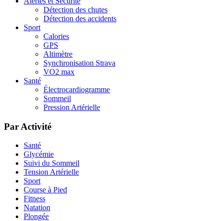
Alertes et Sécurité
Détection des chutes
Détection des accidents
Sport
Calories
GPS
Altimètre
Synchronisation Strava
VO2 max
Santé
Électrocardiogramme
Sommeil
Pression Artérielle
Par Activité
Santé
Glycémie
Suivi du Sommeil
Tension Artérielle
Sport
Course à Pied
Fitness
Natation
Plongée