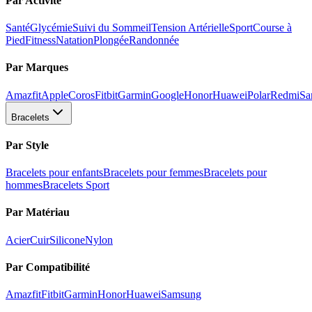
Par Activité
Santé
Glycémie
Suivi du Sommeil
Tension Artérielle
Sport
Course à
Pied
Fitness
Natation
Plongée
Randonnée
Par Marques
Amazfit
Apple
Coros
Fitbit
Garmin
Google
Honor
Huawei
Polar
Redmi
Sa
Bracelets
Par Style
Bracelets pour enfants
Bracelets pour femmes
Bracelets pour
hommes
Bracelets Sport
Par Matériau
Acier
Cuir
Silicone
Nylon
Par Compatibilité
Amazfit
Fitbit
Garmin
Honor
Huawei
Samsung