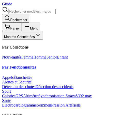
Guide
Rechercher
Panier
Menu
Montres Connectées
Par Collections
Nouveautés
Femme
Homme
Senior
Enfant
Par Fonctionnalités
Appels
Étanchéités
Alertes et Sécurité
Détection des chutes
Détection des accidents
Sport
Calories
GPS
Altimètre
Synchronisation Strava
VO2 max
Santé
Électrocardiogramme
Sommeil
Pression Artérielle