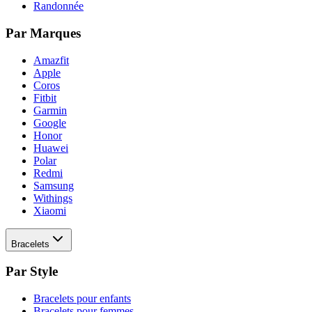
Randonnée
Par Marques
Amazfit
Apple
Coros
Fitbit
Garmin
Google
Honor
Huawei
Polar
Redmi
Samsung
Withings
Xiaomi
Bracelets
Par Style
Bracelets pour enfants
Bracelets pour femmes