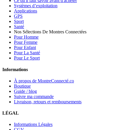
Ce qu'il faut savoir avant d'acheter
Systèmes d’exploitation
Applications
GPS
Sport
Santé
Nos Sélections De Montres Connectées
Pour Homme
Pour Femme
Pour Enfant
Pour La Santé
Pour Le Sport
Informations
À propos de MontreConnecté.co
Boutique
Guide / blog
Suivre ma commande
Livraison, retours et remboursements
LÉGAL
Informations Légales
CGV