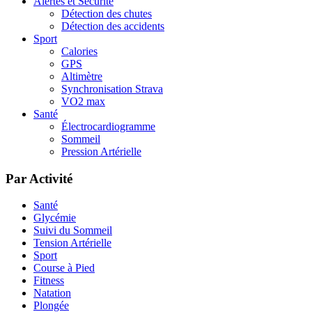
Alertes et Sécurité
Détection des chutes
Détection des accidents
Sport
Calories
GPS
Altimètre
Synchronisation Strava
VO2 max
Santé
Électrocardiogramme
Sommeil
Pression Artérielle
Par Activité
Santé
Glycémie
Suivi du Sommeil
Tension Artérielle
Sport
Course à Pied
Fitness
Natation
Plongée