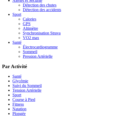
Alertes et Sécurité
Détection des chutes
Détection des accidents
Sport
Calories
GPS
Altimètre
Synchronisation Strava
VO2 max
Santé
Électrocardiogramme
Sommeil
Pression Artérielle
Par Activité
Santé
Glycémie
Suivi du Sommeil
Tension Artérielle
Sport
Course à Pied
Fitness
Natation
Plongée