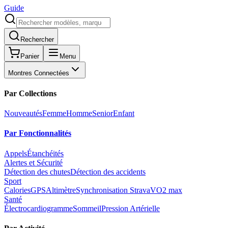
Guide
Rechercher
Panier
Menu
Montres Connectées
Par Collections
Nouveautés
Femme
Homme
Senior
Enfant
Par Fonctionnalités
Appels
Étanchéités
Alertes et Sécurité
Détection des chutes
Détection des accidents
Sport
Calories
GPS
Altimètre
Synchronisation Strava
VO2 max
Santé
Électrocardiogramme
Sommeil
Pression Artérielle