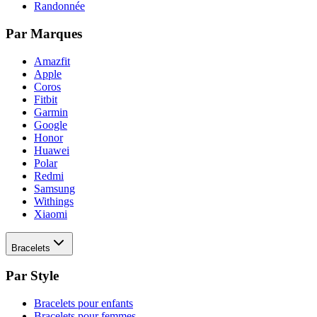
Randonnée
Par Marques
Amazfit
Apple
Coros
Fitbit
Garmin
Google
Honor
Huawei
Polar
Redmi
Samsung
Withings
Xiaomi
Bracelets
Par Style
Bracelets pour enfants
Bracelets pour femmes