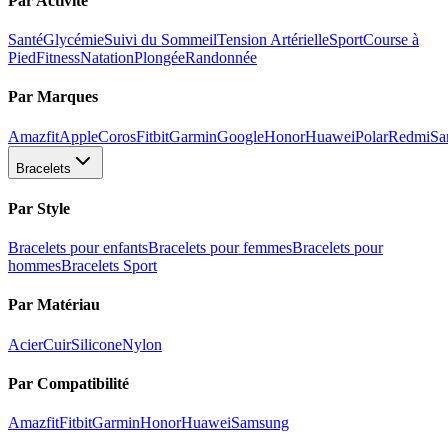
Par Activité
Santé
Glycémie
Suivi du Sommeil
Tension Artérielle
Sport
Course à
Pied
Fitness
Natation
Plongée
Randonnée
Par Marques
Amazfit
Apple
Coros
Fitbit
Garmin
Google
Honor
Huawei
Polar
Redmi
Sa
Bracelets
Par Style
Bracelets pour enfants
Bracelets pour femmes
Bracelets pour
hommes
Bracelets Sport
Par Matériau
Acier
Cuir
Silicone
Nylon
Par Compatibilité
Amazfit
Fitbit
Garmin
Honor
Huawei
Samsung