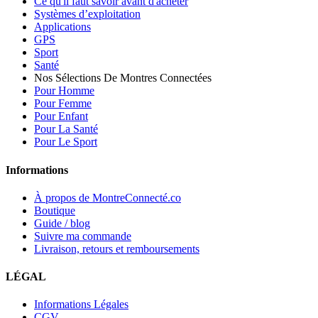
Ce qu'il faut savoir avant d'acheter
Systèmes d’exploitation
Applications
GPS
Sport
Santé
Nos Sélections De Montres Connectées
Pour Homme
Pour Femme
Pour Enfant
Pour La Santé
Pour Le Sport
Informations
À propos de MontreConnecté.co
Boutique
Guide / blog
Suivre ma commande
Livraison, retours et remboursements
LÉGAL
Informations Légales
CGV