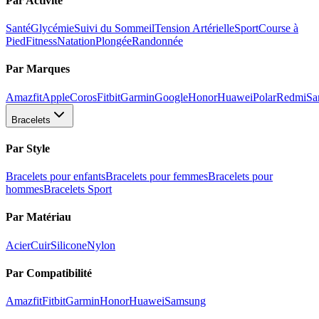
Par Activité
Santé
Glycémie
Suivi du Sommeil
Tension Artérielle
Sport
Course à
Pied
Fitness
Natation
Plongée
Randonnée
Par Marques
Amazfit
Apple
Coros
Fitbit
Garmin
Google
Honor
Huawei
Polar
Redmi
Sa
Bracelets
Par Style
Bracelets pour enfants
Bracelets pour femmes
Bracelets pour
hommes
Bracelets Sport
Par Matériau
Acier
Cuir
Silicone
Nylon
Par Compatibilité
Amazfit
Fitbit
Garmin
Honor
Huawei
Samsung