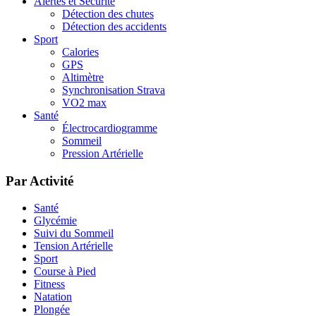
Alertes et Sécurité
Détection des chutes
Détection des accidents
Sport
Calories
GPS
Altimètre
Synchronisation Strava
VO2 max
Santé
Électrocardiogramme
Sommeil
Pression Artérielle
Par Activité
Santé
Glycémie
Suivi du Sommeil
Tension Artérielle
Sport
Course à Pied
Fitness
Natation
Plongée