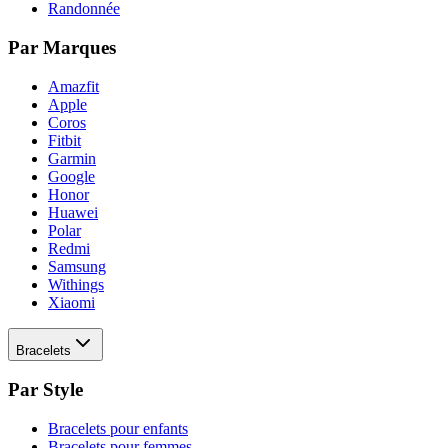
Randonnée
Par Marques
Amazfit
Apple
Coros
Fitbit
Garmin
Google
Honor
Huawei
Polar
Redmi
Samsung
Withings
Xiaomi
Bracelets
Par Style
Bracelets pour enfants
Bracelets pour femmes