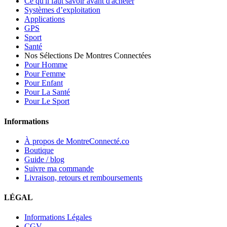
Ce qu'il faut savoir avant d'acheter
Systèmes d’exploitation
Applications
GPS
Sport
Santé
Nos Sélections De Montres Connectées
Pour Homme
Pour Femme
Pour Enfant
Pour La Santé
Pour Le Sport
Informations
À propos de MontreConnecté.co
Boutique
Guide / blog
Suivre ma commande
Livraison, retours et remboursements
LÉGAL
Informations Légales
CGV