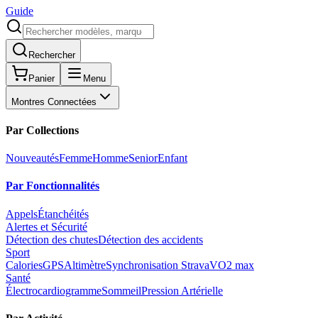
Guide
Rechercher
Panier
Menu
Montres Connectées
Par Collections
Nouveautés
Femme
Homme
Senior
Enfant
Par Fonctionnalités
Appels
Étanchéités
Alertes et Sécurité
Détection des chutes
Détection des accidents
Sport
Calories
GPS
Altimètre
Synchronisation Strava
VO2 max
Santé
Électrocardiogramme
Sommeil
Pression Artérielle