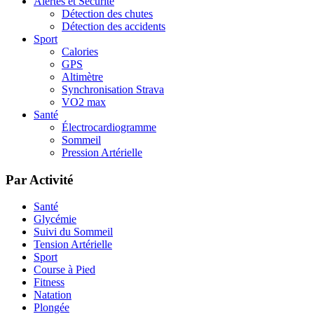
Alertes et Sécurité
Détection des chutes
Détection des accidents
Sport
Calories
GPS
Altimètre
Synchronisation Strava
VO2 max
Santé
Électrocardiogramme
Sommeil
Pression Artérielle
Par Activité
Santé
Glycémie
Suivi du Sommeil
Tension Artérielle
Sport
Course à Pied
Fitness
Natation
Plongée