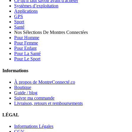
Ce qu'il faut savoir avant d'acheter
Systèmes d’exploitation
Applications
GPS
Sport
Santé
Nos Sélections De Montres Connectées
Pour Homme
Pour Femme
Pour Enfant
Pour La Santé
Pour Le Sport
Informations
À propos de MontreConnecté.co
Boutique
Guide / blog
Suivre ma commande
Livraison, retours et remboursements
LÉGAL
Informations Légales
CGV