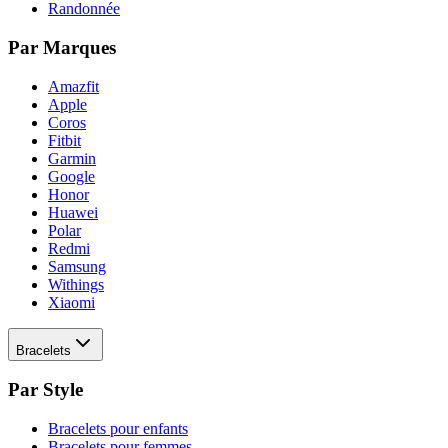
Randonnée
Par Marques
Amazfit
Apple
Coros
Fitbit
Garmin
Google
Honor
Huawei
Polar
Redmi
Samsung
Withings
Xiaomi
Bracelets
Par Style
Bracelets pour enfants
Bracelets pour femmes