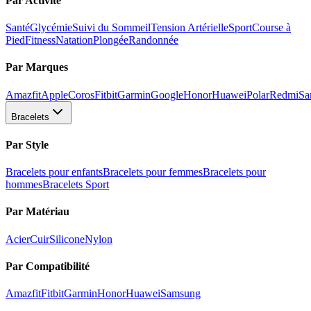
Par Activité
Santé
Glycémie
Suivi du Sommeil
Tension Artérielle
Sport
Course à
Pied
Fitness
Natation
Plongée
Randonnée
Par Marques
Amazfit
Apple
Coros
Fitbit
Garmin
Google
Honor
Huawei
Polar
Redmi
Sa
Bracelets
Par Style
Bracelets pour enfants
Bracelets pour femmes
Bracelets pour
hommes
Bracelets Sport
Par Matériau
Acier
Cuir
Silicone
Nylon
Par Compatibilité
Amazfit
Fitbit
Garmin
Honor
Huawei
Samsung