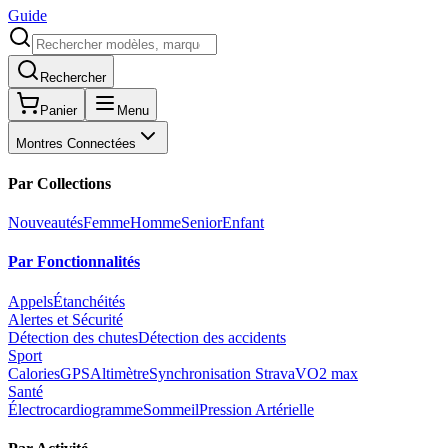
Guide
Rechercher
Panier
Menu
Montres Connectées
Par Collections
Nouveautés
Femme
Homme
Senior
Enfant
Par Fonctionnalités
Appels
Étanchéités
Alertes et Sécurité
Détection des chutes
Détection des accidents
Sport
Calories
GPS
Altimètre
Synchronisation Strava
VO2 max
Santé
Électrocardiogramme
Sommeil
Pression Artérielle