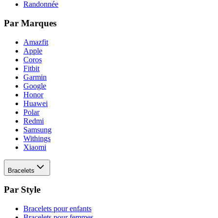
Randonnée
Par Marques
Amazfit
Apple
Coros
Fitbit
Garmin
Google
Honor
Huawei
Polar
Redmi
Samsung
Withings
Xiaomi
Bracelets
Par Style
Bracelets pour enfants
Bracelets pour femmes