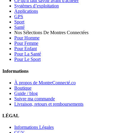
Ce qu'il faut savoir avant d'acheter
Systèmes d’exploitation
Applications
GPS
Sport
Santé
Nos Sélections De Montres Connectées
Pour Homme
Pour Femme
Pour Enfant
Pour La Santé
Pour Le Sport
Informations
À propos de MontreConnecté.co
Boutique
Guide / blog
Suivre ma commande
Livraison, retours et remboursements
LÉGAL
Informations Légales
CGV