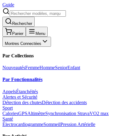
Guide
Rechercher
Panier
Menu
Montres Connectées
Par Collections
Nouveautés
Femme
Homme
Senior
Enfant
Par Fonctionnalités
Appels
Étanchéités
Alertes et Sécurité
Détection des chutes
Détection des accidents
Sport
Calories
GPS
Altimètre
Synchronisation Strava
VO2 max
Santé
Électrocardiogramme
Sommeil
Pression Artérielle