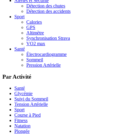
Alertes et Sécurité
Détection des chutes
Détection des accidents
Sport
Calories
GPS
Altimètre
Synchronisation Strava
VO2 max
Santé
Électrocardiogramme
Sommeil
Pression Artérielle
Par Activité
Santé
Glycémie
Suivi du Sommeil
Tension Artérielle
Sport
Course à Pied
Fitness
Natation
Plongée