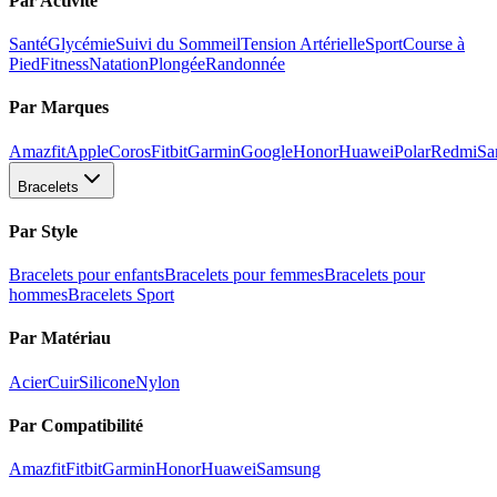
Par Activité
Santé
Glycémie
Suivi du Sommeil
Tension Artérielle
Sport
Course à
Pied
Fitness
Natation
Plongée
Randonnée
Par Marques
Amazfit
Apple
Coros
Fitbit
Garmin
Google
Honor
Huawei
Polar
Redmi
Sa
Bracelets
Par Style
Bracelets pour enfants
Bracelets pour femmes
Bracelets pour
hommes
Bracelets Sport
Par Matériau
Acier
Cuir
Silicone
Nylon
Par Compatibilité
Amazfit
Fitbit
Garmin
Honor
Huawei
Samsung