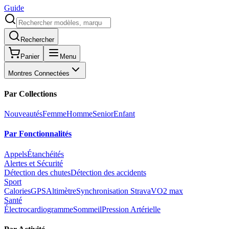
Guide
Rechercher
Panier
Menu
Montres Connectées
Par Collections
Nouveautés
Femme
Homme
Senior
Enfant
Par Fonctionnalités
Appels
Étanchéités
Alertes et Sécurité
Détection des chutes
Détection des accidents
Sport
Calories
GPS
Altimètre
Synchronisation Strava
VO2 max
Santé
Électrocardiogramme
Sommeil
Pression Artérielle