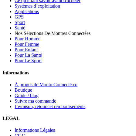
Ce qu'il faut savoir avant d'acheter
Systèmes d’exploitation
Applications
GPS
Sport
Santé
Nos Sélections De Montres Connectées
Pour Homme
Pour Femme
Pour Enfant
Pour La Santé
Pour Le Sport
Informations
À propos de MontreConnecté.co
Boutique
Guide / blog
Suivre ma commande
Livraison, retours et remboursements
LÉGAL
Informations Légales
CGV