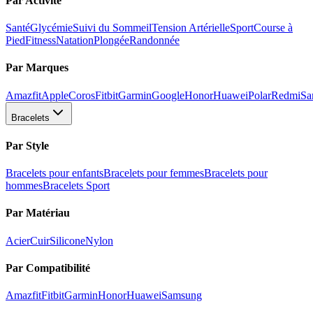
Par Activité
Santé
Glycémie
Suivi du Sommeil
Tension Artérielle
Sport
Course à
Pied
Fitness
Natation
Plongée
Randonnée
Par Marques
Amazfit
Apple
Coros
Fitbit
Garmin
Google
Honor
Huawei
Polar
Redmi
Sa
Bracelets
Par Style
Bracelets pour enfants
Bracelets pour femmes
Bracelets pour
hommes
Bracelets Sport
Par Matériau
Acier
Cuir
Silicone
Nylon
Par Compatibilité
Amazfit
Fitbit
Garmin
Honor
Huawei
Samsung