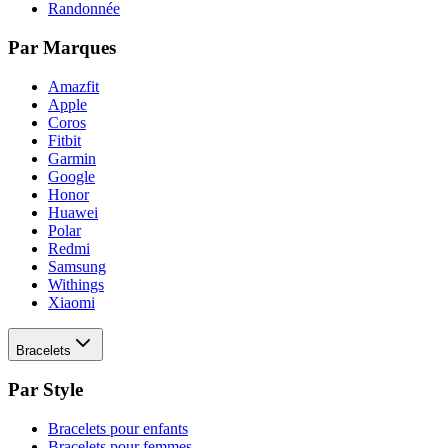
Randonnée
Par Marques
Amazfit
Apple
Coros
Fitbit
Garmin
Google
Honor
Huawei
Polar
Redmi
Samsung
Withings
Xiaomi
Bracelets
Par Style
Bracelets pour enfants
Bracelets pour femmes