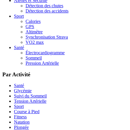
Alertes et Sécurité
Détection des chutes
Détection des accidents
Sport
Calories
GPS
Altimètre
Synchronisation Strava
VO2 max
Santé
Électrocardiogramme
Sommeil
Pression Artérielle
Par Activité
Santé
Glycémie
Suivi du Sommeil
Tension Artérielle
Sport
Course à Pied
Fitness
Natation
Plongée